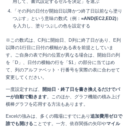
用して、書式設定するセルを決定」を選ぶ
「その列の日付が開始日以降かつ終了日以前なら塗り
つぶす」という意味の数式（例：
=AND(E
C2,E
D2)
）
を入力し、塗りつぶしの色を設定する
※この数式は、C列に開始日、D列に終了日があり、E列
以降の1行目に日付の横軸がある表を前提としていま
す。ご自身の表で列の位置が異なる場合は、開始日の列
を「
D」、日付の横軸の行を「$1」の部分に当てはめ
て、列のアルファベット・行番号を実際の表に合わせて
変更してください。
一度設定すれば、
開始日・終了日を書き換えるだけでバ
ーが自動で動きます
。このほか、グラフ機能の積み上げ
横棒グラフを応用する方法もあります。
Excelの強みは、多くの職場にすでにあり
追加費用ゼロで
誰でも開ける
ことです。一方、依存関係の矢印や
マイル