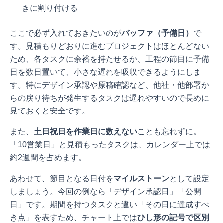
きに割り付ける
ここで必ず入れておきたいのが
バッファ（予備日）
で
す。見積もりどおりに進むプロジェクトはほとんどない
ため、各タスクに余裕を持たせるか、工程の節目に予備
日を数日置いて、小さな遅れを吸収できるようにしま
す。特にデザイン承認や原稿確認など、他社・他部署か
らの戻り待ちが発生するタスクは遅れやすいので長めに
見ておくと安全です。
また、
土日祝日を作業日に数えない
ことも忘れずに。
「10営業日」と見積もったタスクは、カレンダー上では
約2週間を占めます。
あわせて、節目となる日付を
マイルストーン
として設定
しましょう。今回の例なら「デザイン承認日」「公開
日」です。期間を持つタスクと違い「その日に達成すべ
き点」を表すため、チャート上では
ひし形の記号で区別