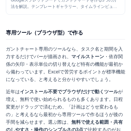
Googleスプレッドシートでガントチャートを作る3つの方
法を解説。テンプレートギャラリー、タイムラインビュ
ー、条件付き書式での自作手順を画像付きで紹介し、専用
ツールとの使い分けも解説します。
専用ツール（ブラウザ型）で作る
ガントチャート専用のツールなら、タスク名と期間を入
力するだけでバーが描画され、
マイルストーン
・依存関
係の矢印・表示単位の切り替えなど特有の機能が最初か
ら備わっています。Excelで苦労するポイントが標準機能
になっている、と考えると分かりやすいでしょう。
近年は
インストール不要でブラウザだけで動くツール
が
増え、無料で使い始められるものも多くあります。日程
変更がドラッグで済むため、「計画はどうせ変わるも
の」と考えるなら最初から専用ツールで作るほうが後の
手間を減らせます。選ぶ際は、
無料で使える範囲・共有
のしやすさ・操作のシンプルさの3点
で比較するのがお