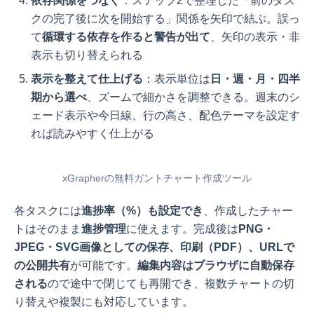
依存関係をつなぐ
：ステップ2で整理した「前のタス
クの完了後に次を開始する」関係を矢印で結ぶ。誤っ
て
循環する依存を作ると警告が出て
、矢印の表示・非
表示も切り替えられる
表示を整えて仕上げる
：表示単位は
日・週・月・四半
期から選べ
、ズームで細かさを調整できる。週末のシ
ェード表示や今日線、行の高さ、配色テーマを設定す
れば読みやすく仕上がる
xGrapherの無料ガントチャート作成ツール
各タスクには
進捗率（%）も設定でき
、作成したチャー
トはそのまま
進捗管理
に使えます。完成後は
PNG・
JPEG・SVG画像としての保存、印刷（PDF）、URLで
の公開共有
が可能です。
編集内容はブラウザに自動保存
される
ので途中で閉じても再開でき、複数チャートの切
り替えや複製にも対応しています。