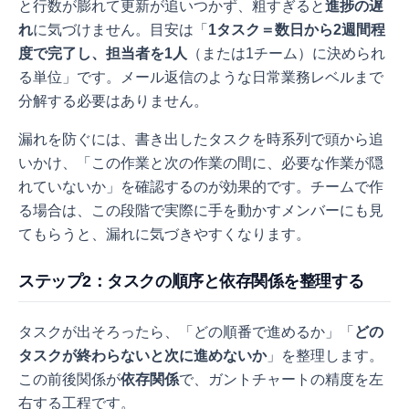
と行数が膨れて更新が追いつかず、粗すぎると
進捗の遅
れ
に気づけません。目安は「
1タスク＝数日から2週間程
度で完了し、担当者を1人
（または1チーム）に決められ
る単位」です。メール返信のような日常業務レベルまで
分解する必要はありません。
漏れを防ぐには、書き出したタスクを時系列で頭から追
いかけ、「この作業と次の作業の間に、必要な作業が隠
れていないか」を確認するのが効果的です。チームで作
る場合は、この段階で実際に手を動かすメンバーにも見
てもらうと、漏れに気づきやすくなります。
ステップ2：タスクの順序と依存関係を整理する
タスクが出そろったら、「どの順番で進めるか」「
どの
タスクが終わらないと次に進めないか
」を整理します。
この前後関係が
依存関係
で、ガントチャートの精度を左
右する工程です。