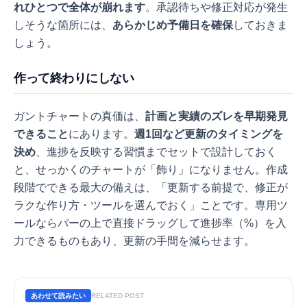
れひとつで全体が崩れます
。承認待ちや修正対応が発生
しそうな箇所には、
あらかじめ予備日を確保
しておきま
しょう。
作って終わりにしない
ガントチャートの真価は、
計画と実績のズレを早期発見
できること
にあります。
週1回など更新のタイミングを
決め
、進捗を反映する習慣までセットで設計しておく
と、せっかくのチャートが「飾り」になりません。作成
段階でできる最大の備えは、「更新する前提で、修正が
ラクな作り方・ツールを選んでおく」ことです。専用ツ
ールならバーの上で直接ドラッグして進捗率（%）を入
力できるものもあり、更新の手間を減らせます。
あわせて読みたい
RELATED POST