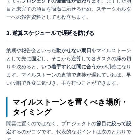
くても
プロジェクトの健全性が伝わります
。完了した項
目と未完了の項目を簡潔に示せるため、ステークホルダ
ーへの報告資料としても役立ちます。
3. 逆算スケジュールで遅延を防げる
納期や報告会といった
動かせない期日
をマイルストーン
として先に固定し、そこから逆算して各タスクの締め切
りを決めると、
いつ着手すれば間に合うか
が明確になり
ます。マイルストーンの直前で進捗が遅れていれば、早
い段階で異変に気づき、手を打つことができます。
マイルストーンを置くべき場所・
タイミング
闇雲に置くのではなく、プロジェクトの
節目に絞って設
定
するのがコツです。代表的なポイントは次のとおりで
す。