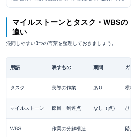
レッドシート・無料ツールそれぞれの作成方法と失敗しな
いコツを紹介します。
マイルストーンとタスク・WBSの
違い
混同しやすい3つの言葉を整理しておきましょう。
用語
表すもの
期間
ガン
タスク
実際の作業
あり
横棒
マイルストーン
節目・到達点
なし（点）
ひし
WBS
作業の分解構造
―
階層