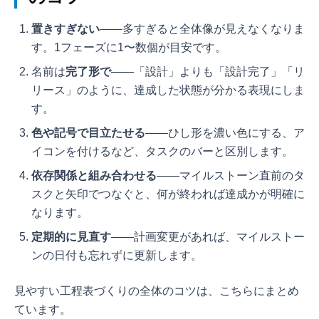
置きすぎない
——多すぎると全体像が見えなくなりま
す。1フェーズに1〜数個が目安です。
名前は
完了形で
——「設計」よりも「設計完了」「リ
リース」のように、達成した状態が分かる表現にしま
す。
色や記号で目立たせる
——ひし形を濃い色にする、ア
イコンを付けるなど、タスクのバーと区別します。
依存関係と組み合わせる
——マイルストーン直前のタ
スクと矢印でつなぐと、何が終われば達成かが明確に
なります。
定期的に見直す
——計画変更があれば、マイルストー
ンの日付も忘れずに更新します。
見やすい工程表づくりの全体のコツは、こちらにまとめ
ています。