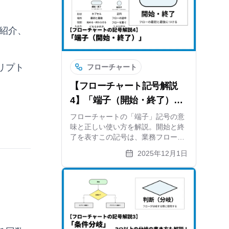
ーズに行えるコツも紹介。
、紹介、
リプト
フローチャート
【フローチャート記号解説
4】「端子（開始・終了）」
の正しい使い方と書き方ルー
フローチャートの「端子」記号の意
味と正しい使い方を解説。開始と終
ル
了を表すこの記号は、業務フロー図
の基本です。書き方のルールやテキ
2025年12月1日
ストの入れ方、他の記号との違いを
初心者向けにわかりやすく紹介しま
す。作図ツールxGrapherでの活用法
も。