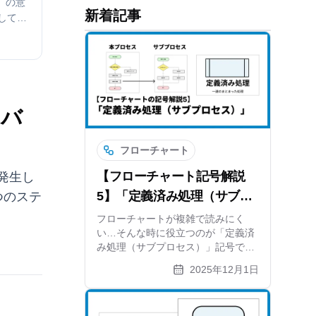
）の意
新着記事
して一
ら、デ
で、誰
方のコ
とバ
フローチャート
【フローチャート記号解説
発生し
5】「定義済み処理（サブプ
つのステ
ロセス）」とは？
フローチャートが複雑で読みにく
い…そんな時に役立つのが「定義済
み処理（サブプロセス）」記号で
す。巨大なフロー図を階層化し、ス
2025年12月1日
ッキリ整理するための使い方やルー
ルを解説します。Excelでは面倒な
管理や修正も、作図ツールならスム