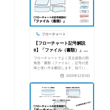
xGrapherも紹介します。
フローチャート
【フローチャート記号解説
8】「ファイル（書類）」電
子データの場合も解説
フローチャートでよく見る波形の四
角形「書類（ファイル）」記号の意
味と使い方を解説します。似ている
「複数書類」や「データ」記号との
2025年12月3日
違い、現代のペーパーレス業務での
扱い方、そして作成したフローチャ
ート自体のファイル出力についても
紹介します。