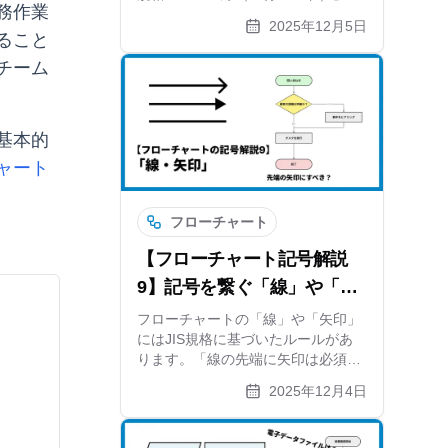
務作業
実務で使われる「フォーク（分
2025年12月5日
岐）」の違い、条件分岐（ひし形）
ること
との使い分けまで、作図ツール
チーム
xGrapherがわかりやすく紹介しま
す。
基本的
ャート
フローチャート
【フローチャート記号解説
9】記号を繋ぐ「線」や「矢
印」のルール
フローチャートの「線」や「矢印」
にはJIS規格に基づいたルールがあ
ります。「線の先端に矢印は必須な
のか？」「実線と破線の使い分け
2025年12月4日
は？」といった疑問を解説。見やす
い図を作るための引き方のコツや、
自動で線を整えてくれるツール