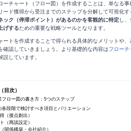
ローチャート（フロー図）を作成することは、単なる事
リード獲得から受注までのステップを分解して可視化す
ネック（停滞ポイント）があるのかを客観的に特定
し、
上げする
ための重要な戦略ツールとなります。
ャートを作成することで得られる具体的なメリットや、
を確認していきましょう。より基礎的な内容は
フローチ
解説しています。
（目次）
業フロー図の書き方：5つのステップ
の各段階で検討すべき項目とバリエーション
ド獲得（接点創出）
イント（商談設定）
商談（関係構築・会社紹介）