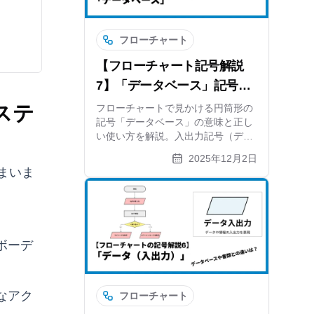
フローチャート
【フローチャート記号解説
7】「データベース」記号の
意味と正しい使い方
ステ
フローチャートで見かける円筒形の
記号「データベース」の意味と正し
い使い方を解説。入出力記号（デー
タ）との違いや、JIS規格における
2025年12月2日
定義、システムフロー図での活用事
まいま
例も紹介します。作図ツール
xGrapherを使えば、専門的な記号も
簡単に配置可能です。
ボーデ
なアク
フローチャート