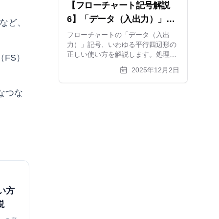
【フローチャート記号解説
6】「データ（入出力）」記
」など、
号の意味と正しい使い方｜平
フローチャートの「データ（入出
力）」記号、いわゆる平行四辺形の
行四辺形はいつ使う？
正しい使い方を解説します。処理記
（FS）
号との違いや、書類・データベース
2025年12月2日
記号との使い分けも詳しく紹介。
xGrapherを使った作図例もあわせて
なつな
ご覧ください。【記号解説シリーズ
第6弾】
い方
説