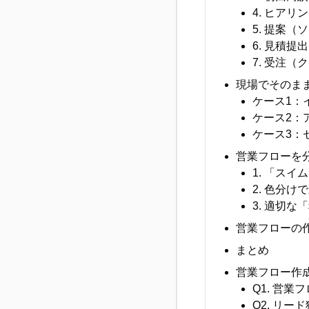
4. ヒア
5. 提案
6. 見積提出
7. 受注
現場でそのま
ケース1：イ
ケース2：
ケース3：
営業フローを
1. 「ス
2. 色分
3. 適切な
営業フローの作
まとめ
営業フロー作成
Q1. 営
Q2. リ