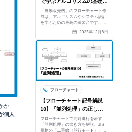
で学ぶアルゴリズムの基礎！
書き方から応用（スイムレー
「自動販売機」のフローチャート作
成は、アルゴリズムやシステム設計
ン）まで徹底解説
を学ぶための最高の練習台です。本
記事では、基本的な処理の流れか
2025年12月8日
ら、お釣りや在庫切れを考慮した複
雑な分岐、スイムレーン図を使った
ユーザーと機械のやり取りまで、図
解付きで分かりやすく解説します。
登録不要のツール「xGrapher」を使
った作成例も紹介。
フローチャート
【フローチャート記号解説
かか
10】「並列処理」の正しい
が個人
書き方は？二重線とフォーク
フローチャートで同時進行を表す
「並列処理」の書き方を解説。JIS
の使い方を解説
規格の「二重線（並行モード）」と