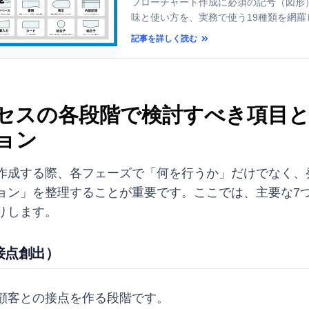
フローチャート作成に必須の記号（図形
味と使い方を、実務で使う19種類を網羅
覧で解説。基本の処理、判断、入出力か
記事を詳しく読む
ータベース、書類、並行処理、結合子ま
でも迷わず使えるフローチャートの書き
ツも紹介します。
セスの各段階で検討すべき項目
ョン
作成する際、各フェーズで「何を行うか」だけでなく、
ョン」を整理することが重要です。ここでは、主要な7
りします。
（接点創出）
顧客との接点を作る段階です。