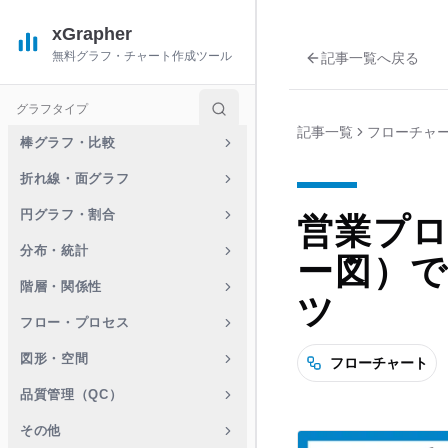
xGrapher
無料グラフ・チャート作成ツール
記事一覧へ戻る
グラフタイプ
記事一覧
フローチャ
棒グラフ・比較
折れ線・面グラフ
円グラフ・割合
営業プ
分布・統計
ー図）
階層・関係性
ツ
フロー・プロセス
図形・空間
フローチャート
品質管理（QC）
その他