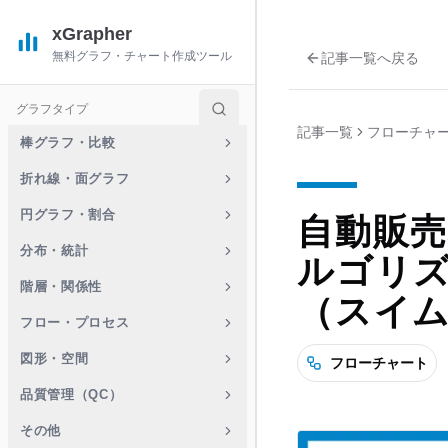
xGrapher
無料グラフ・チャート作成ツール
記事一覧へ戻る
グラフタイプ
記事一覧
フローチャ
棒グラフ・比較
折れ線・面グラフ
円グラフ・割合
自動販
分布・統計
ルゴリ
階層・関係性
（スイ
フロー・プロセス
図形・空間
フローチャート
品質管理（QC）
その他