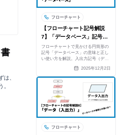
フローチャート
【フローチャート記号解説
7】「データベース」記号の
意味と正しい使い方
フローチャートで見かける円筒形の
を書
記号「データベース」の意味と正し
い使い方を解説。入出力記号（デー
タ）との違いや、JIS規格における
2025年12月2日
定義、システムフロー図での活用事
例も紹介します。作図ツール
ずは、
xGrapherを使えば、専門的な記号も
う。
簡単に配置可能です。
フローチャート