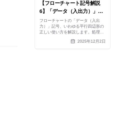
【フローチャート記号解説
6】「データ（入出力）」記
号の意味と正しい使い方｜平
フローチャートの「データ（入出
力）」記号、いわゆる平行四辺形の
行四辺形はいつ使う？
正しい使い方を解説します。処理記
号との違いや、書類・データベース
2025年12月2日
記号との使い分けも詳しく紹介。
xGrapherを使った作図例もあわせて
ご覧ください。【記号解説シリーズ
第6弾】