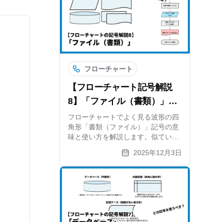
xGrapherも紹介します。
フローチャート
【フローチャート記号解説
8】「ファイル（書類）」電
子データの場合も解説
フローチャートでよく見る波形の四
角形「書類（ファイル）」記号の意
味と使い方を解説します。似ている
「複数書類」や「データ」記号との
2025年12月3日
違い、現代のペーパーレス業務での
扱い方、そして作成したフローチャ
ート自体のファイル出力についても
紹介します。