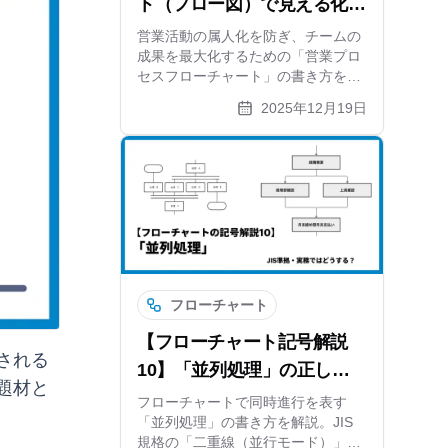
ト（フロー図）で見える化！
図解の書き方とコツ
営業活動の属人化を防ぎ、チームの
成果を最大化するための「営業プロ
セスフローチャート」の書き方を詳
しく解説。リード獲得から受注まで
2025年12月19日
の各フェーズで検討すべき項目やバ
リエーション、スイムレーン図の活
用法、おすすめツールの使い方まで
網羅しています。
フローチャート
【フローチャート記号解説
される
10】「並列処理」の正しい
題材と
書き方は？二重線とフォーク
フローチャートで同時進行を表す
「並列処理」の書き方を解説。JIS
の使い方を解説
規格の「二重線（並行モード）」と