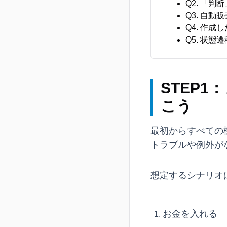
Q2. 「
Q3. 自
Q4. 作
Q5. 状
STEP
こう
最初からすべての
トラブルや例外が
想定するシナリオ
お金を入れる