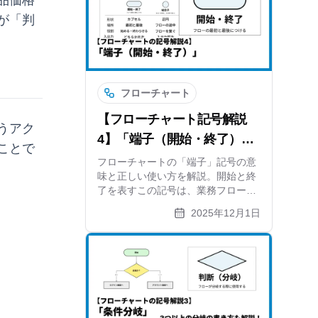
品価格
ーズに行えるコツも紹介。
が「判
フローチャート
【フローチャート記号解説
うアク
4】「端子（開始・終了）」
ことで
の正しい使い方と書き方ルー
フローチャートの「端子」記号の意
味と正しい使い方を解説。開始と終
ル
了を表すこの記号は、業務フロー図
の基本です。書き方のルールやテキ
2025年12月1日
ストの入れ方、他の記号との違いを
初心者向けにわかりやすく紹介しま
す。作図ツールxGrapherでの活用法
も。