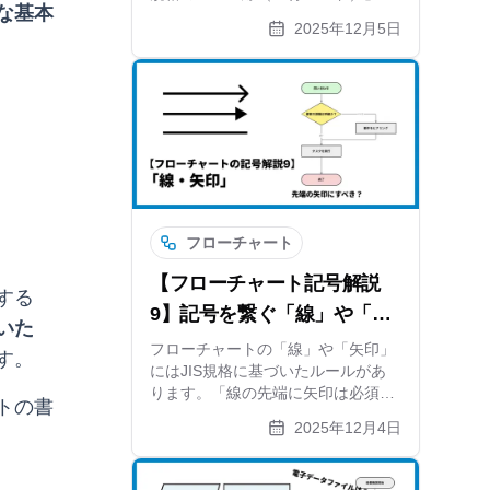
な基本
実務で使われる「フォーク（分
2025年12月5日
岐）」の違い、条件分岐（ひし形）
との使い分けまで、作図ツール
xGrapherがわかりやすく紹介しま
す。
フローチャート
【フローチャート記号解説
する
9】記号を繋ぐ「線」や「矢
いた
印」のルール
フローチャートの「線」や「矢印」
す。
にはJIS規格に基づいたルールがあ
ります。「線の先端に矢印は必須な
トの書
のか？」「実線と破線の使い分け
2025年12月4日
は？」といった疑問を解説。見やす
い図を作るための引き方のコツや、
自動で線を整えてくれるツール