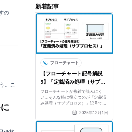
新着記事
すの
フローチャート
【フローチャート記号解説
5】「定義済み処理（サブプ
ょう。こ
ロセス）」とは？
フローチャートが複雑で読みにく
い…そんな時に役立つのが「定義済
み処理（サブプロセス）」記号で
ルに
す。巨大なフロー図を階層化し、ス
2025年12月1日
ッキリ整理するための使い方やルー
ルを解説します。Excelでは面倒な
管理や修正も、作図ツールならスム