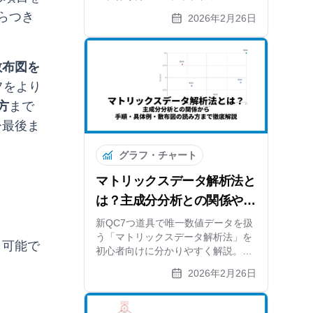
ャートやFMEAとの比較まで解説。
らつき
2026年2月26日
リスク対策を可視化する方法と無料
ツールも紹介します。
散布図を
フをより
方
まで
ひ最後ま
グラフ・チャート
マトリックスデータ解析法と
は？主成分分析との関係や手
順をわかりやすく解説
新QC7つ道具で唯一数値データを扱
う「マトリックスデータ解析法」を
も可能で
初心者向けに分かりやすく解説。主
成分分析（PCA）の仕組みから、マ
2026年2月26日
トリックス図法との違い、6つの作
成ステップ、スマホ比較の具体例、
無料ツールを使った散布図の作り方