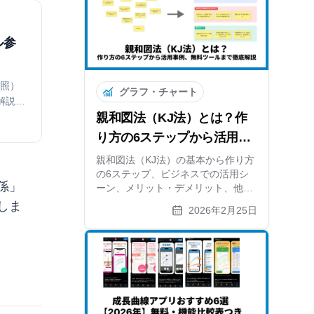
ル参
参照）
グラフ・チャート
解説。
親和図法（KJ法）とは？作
クや、
手入力
り方の6ステップから活用事
ましょ
例、無料ツールまで徹底解説
親和図法（KJ法）の基本から作り方
の6ステップ、ビジネスでの活用シ
係」
ーン、メリット・デメリット、他手
法との違いまで徹底解説。無料オン
しま
2026年2月25日
ラインツールでの作成方法も紹介し
ます。