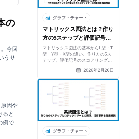
グラフ・チャート
本の
マトリックス図法とは？作り
方の5ステップと評価記号の
スコアリング、活用事例を徹
マトリックス図法の基本からL型・T
う。今回
型・Y型・X型の違い、作り方の5ス
底解説
いうサ
テップ、評価記号のスコアリング方
法まで解説。系統図法との組み合わ
2026年2月26日
せ活用と無料ツールも紹介します。
、原因や
けると
の例で
グラフ・チャート