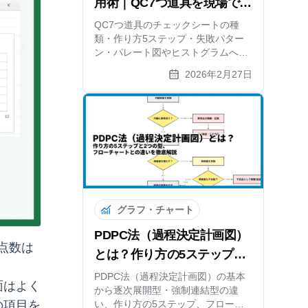
用術｜QC7つ道具を現場で使
いこなす実践ガイド
QC7つ道具のチェックシートの種
類・作り方5ステップ・失敗パター
ン・パレート図やヒストグラムへの
展開方法まで実践的に解説。無料オ
2026年2月27日
ンライン作成ツールも紹介します。
グラフ・チャート
PDPC法（過程決定計画図）
点数は
とは？作り方の5ステップと
2つの型、フローチャートと
PDPC法（過程決定計画図）の基本
面はよく
から逐次展開型・強制連結型の違
の違いを徹底解説
い、作り方の5ステップ、フローチ
の項目を