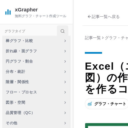
xGrapher
無料グラフ・チャート作成ツール
記事一覧へ戻る
グラフタイプ
記事一覧
グラフ・チ
棒グラフ・比較
折れ線・面グラフ
円グラフ・割合
Exce
分布・統計
図）の
階層・関係性
を作る
フロー・プロセス
図形・空間
グラフ・チャート
品質管理（QC）
その他