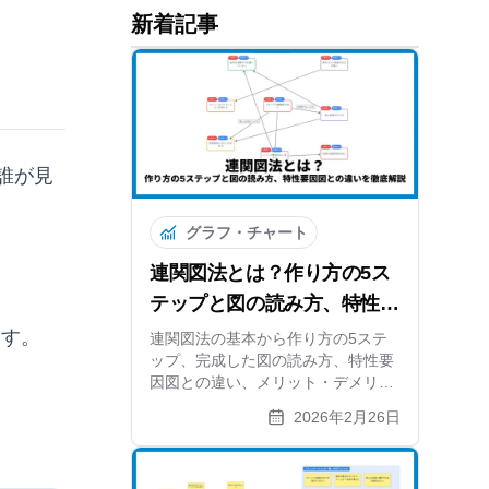
新着記事
誰が見
グラフ・チャート
連関図法とは？作り方の5ス
テップと図の読み方、特性要
因図との違いを徹底解説
ます。
連関図法の基本から作り方の5ステ
ップ、完成した図の読み方、特性要
因図との違い、メリット・デメリッ
トまで解説。矢印分析で根本原因を
2026年2月26日
特定する方法と無料ツールも紹介し
ます。