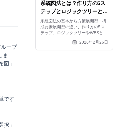
系統図法とは？作り方の5ス
テップとロジックツリーとの
関係、活用事例を徹底解説
系統図法の基本から方策展開型・構
成要素展開型の違い、作り方の5ス
テップ、ロジックツリーやWBSとの
関係まで解説。目的から具体策を導
2026年2月26日
くコツと無料ツールも紹介します
グループ
しま
布図」
単です
選択」