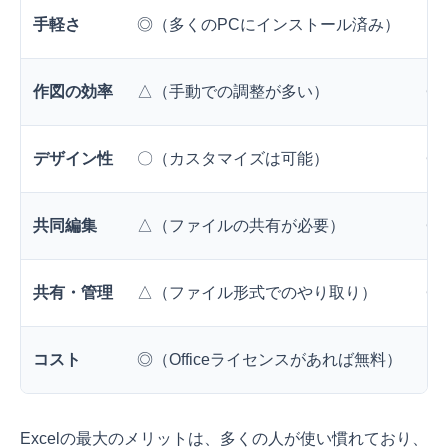
手軽さ
◎（多くのPCにインストール済み）
〇
作図の効率
△（手動での調整が多い）
◎
デザイン性
〇（カスタマイズは可能）
◎
共同編集
△（ファイルの共有が必要）
◎
共有・管理
△（ファイル形式でのやり取り）
◎
コスト
◎（Officeライセンスがあれば無料）
〇
Excelの最大のメリットは、多くの人が使い慣れており、