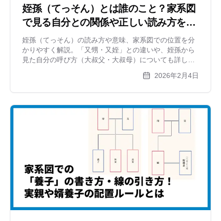
姪孫（てっそん）とは誰のこと？家系図
で見る自分との関係や正しい読み方を解
説
姪孫（てっそん）の読み方や意味、家系図での位置を分
かりやすく解説。「又甥・又姪」との違いや、姪孫から
見た自分の呼び方（大叔父・大叔母）についても詳しく
紹介。家系図作成時の配置ルールや英語での呼び方も網
2026年2月4日
羅します。