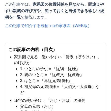
この記事では、
家系図の位置関係を見ながら、間違えや
すい親戚の呼び方や、知っておくと自慢できる珍しい続
柄を一覧
で解説します。
この記事で紹介する続柄＋αの家系図（WEB版）
この記事の内容（目次）
家系図で見る！迷いやすい「傍系（ぼうけい）」
の呼び方
1. いとこの子供＝「従甥・従姪」
2. 親のいとこ＝「従叔父・従叔母」
3. はとこ＝「再従兄弟姉妹」
4. 祖父母の兄弟姉妹＝「大伯父・大叔母」な
ど
漢字の使い分け：「おじ・おば」の法則
父母の兄弟（おじ）