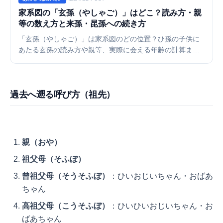
家系図の「玄孫（やしゃご）」はどこ？読み方・親
等の数え方と来孫・昆孫への続き方
「玄孫（やしゃご）」は家系図のどの位置？ひ孫の子供に
あたる玄孫の読み方や親等、実際に会える年齢の計算まで
徹底解説。さらにその先の「来孫（らいそん）」「昆孫」
「仍孫」「雲孫」など、果てしない子孫の呼び名一覧と、
縦に長くなる家系図の書き方をご紹介します。
過去へ遡る呼び方（祖先）
親（おや）
祖父母（そふぼ）
曾祖父母（そうそふぼ）
：ひいおじいちゃん・おばあ
ちゃん
高祖父母（こうそふぼ）
：ひいひいおじいちゃん・お
ばあちゃん