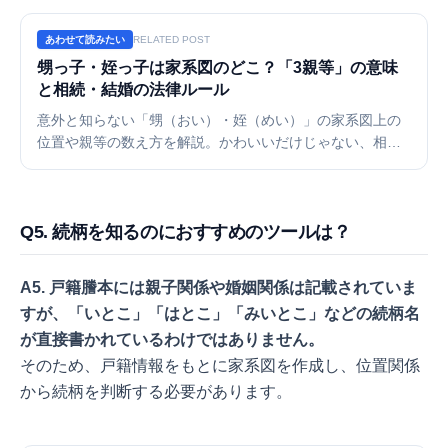
あわせて読みたい
RELATED POST
甥っ子・姪っ子は家系図のどこ？「3親等」の意味
と相続・結婚の法律ルール
意外と知らない「甥（おい）・姪（めい）」の家系図上の
位置や親等の数え方を解説。かわいいだけじゃない、相続
権や「代襲相続」などの重要な法律知識と、甥っ子の子供
の呼び方まで。横に広がる兄弟姉妹の家系図をツールで整
理する方法もご紹介します。
Q5. 続柄を知るのにおすすめのツールは？
A5. 戸籍謄本には親子関係や婚姻関係は記載されていま
すが、「いとこ」「はとこ」「みいとこ」などの続柄名
が直接書かれているわけではありません。
そのため、戸籍情報をもとに家系図を作成し、位置関係
から続柄を判断する必要があります。