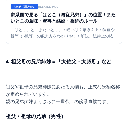
あわせて読みたい
RELATED POST
家系図で見る「はとこ（再従兄弟）」の位置！また
いとこの意味・親等と結婚・相続のルール
「はとこ」と「またいとこ」の違いは？家系図上の位置や
親等（6親等）の数え方をわかりやすく解説。法律上の結婚
の可否や相続権の有無、複雑な漢字の書き方まで。横に広
がりがちな親戚関係をツールですっきり整理する方法もご
紹介します。
4. 祖父母の兄弟姉妹＝「大伯父・大叔母」など
祖父や祖母の兄弟姉妹にあたる人物も、正式な続柄名称
が定められています。
親の兄弟姉妹よりさらに一世代上の傍系血族です。
祖父・祖母の兄弟（男性）