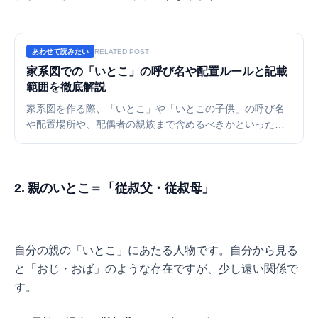
あわせて読みたい
RELATED POST
家系図での「いとこ」の呼び名や配置ルールと記載
範囲を徹底解説
家系図を作る際、「いとこ」や「いとこの子供」の呼び名
や配置場所や、配偶者の親族まで含めるべきかといった
「記載範囲」などに迷っていませんか？この記事では、い
とこ周辺の図解ルールや、目的別の書き分け方を解説。複
雑になりがちな家系図をスッキリ整理する方法を紹介しま
2. 親のいとこ＝「従叔父・従叔母」
す。
自分の親の「いとこ」にあたる人物です。自分から見る
と「おじ・おば」のような存在ですが、少し遠い関係で
す。