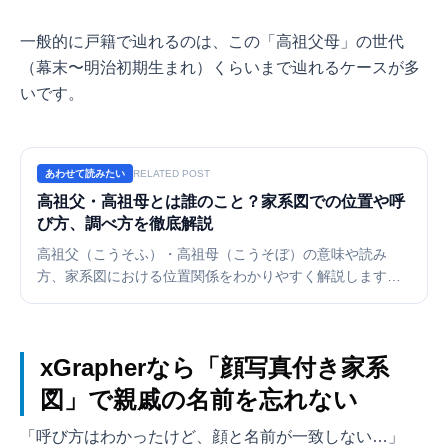
一般的に戸籍で辿れるのは、この「高祖父母」の世代
（幕末〜明治初期生まれ）くらいまで辿れるケースが多
いです。
あわせて読みたい
RELATED POST
高祖父・高祖母とは誰のこと？家系図での位置や呼
び方、調べ方を徹底解説
高祖父（こうそふ）・高祖母（こうそぼ）の意味や読み
方、家系図における位置関係をわかりやすく解説します。
自分から見て何代前の先祖なのか、どうすれば名前を調べ
られるのか、複雑になる家系図をきれいに作成するコツま
で紹介します。
xGrapherなら「顔写真付き家系
図」で親戚の名前を忘れない
「呼び方はわかったけど、顔と名前が一致しない…」