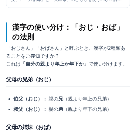
使い分けのルールや意味、家系図での書き方を分かりやす
く解説。英語での呼び方や、逆の立場（姪孫）から見た関
係性、気になる親等数についても網羅します。
漢字の使い分け：「おじ・おば」
の法則
「おじさん」「おばさん」と呼ぶとき、漢字が2種類あ
ることをご存知ですか？
これは
「自分の親より年上か年下か」
で使い分けます。
父母の兄弟（おじ）
伯父（おじ）：
親の
兄
（親より年上の兄弟）
叔父（おじ）：
親の
弟
（親より年下の兄弟）
父母の姉妹（おば）