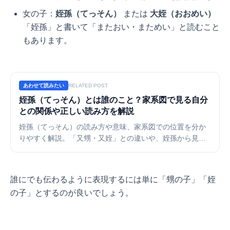
女の子：
姪孫（てっそん）
または
大姪（おおめい）
「姪孫」と書いて「またおい・まためい」と読むこと
もあります。
あわせて読みたい
RELATED POST
姪孫（てっそん）とは誰のこと？家系図で見る自分
との関係や正しい読み方を解説
姪孫（てっそん）の読み方や意味、家系図での位置を分か
りやすく解説。「又甥・又姪」との違いや、姪孫から見た
自分の呼び方（大叔父・大叔母）についても詳しく紹介。
家系図作成時の配置ルールや英語での呼び方も網羅しま
す。
誰にでも伝わるように表現するには単に「甥の子」「姪
の子」とするのが良いでしょう。