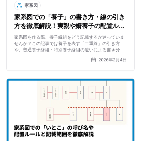
家系図
家系図での「養子」の書き方・線の引き
方を徹底解説！実親や婿養子の配置ルー
ルとは
家系図を作る際、養子縁組をどう記載するか迷っていま
せんか？この記事では養子を表す「二重線」の引き方
や、普通養子縁組・特別養子縁組の違いによる書き分
け、実親（生みの親）の扱い、婿養子の配置方法を分か
2026年2月4日
りやすく解説します。