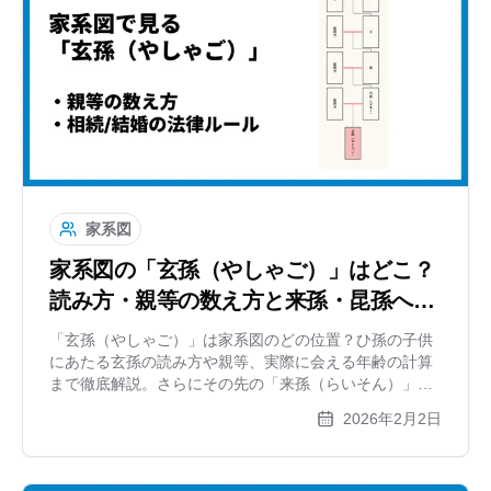
家系図
家系図の「玄孫（やしゃご）」はどこ？
読み方・親等の数え方と来孫・昆孫への
続き方
「玄孫（やしゃご）」は家系図のどの位置？ひ孫の子供
にあたる玄孫の読み方や親等、実際に会える年齢の計算
まで徹底解説。さらにその先の「来孫（らいそん）」
「昆孫」「仍孫」「雲孫」など、果てしない子孫の呼び
2026年2月2日
名一覧と、縦に長くなる家系図の書き方をご紹介しま
す。