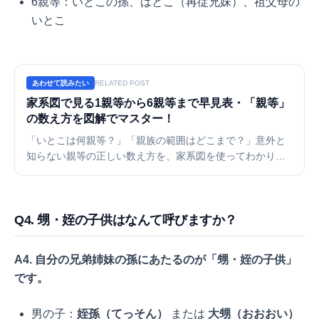
6親等：いとこの孫、はとこ（再従兄妹）、祖父母の
いとこ
あわせて読みたい
RELATED POST
家系図で見る1親等から6親等まで早見表・「親等」
の数え方を図解でマスター！
「いとこは何親等？」「親族の範囲はどこまで？」意外と
知らない親等の正しい数え方を、家系図を使ってわかりや
すく解説。結婚できる範囲や相続の順位など、知っておく
と役立つ民法の定義と、複雑な関係を整理する方法をご紹
介します。
Q4. 甥・姪の子供はなんて呼びますか？
A4. 自分の兄弟姉妹の孫にあたるのが「甥・姪の子供」
です。
男の子：
姪孫（てっそん）
または
大甥（おおおい）