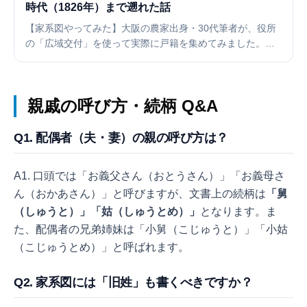
時代（1826年）まで遡れた話
【家系図やってみた】大阪の農家出身・30代筆者が、役所
の「広域交付」を使って実際に戸籍を集めてみました。か
かった費用は13,500円。判明したのは文政9年（1826年）
生まれの先祖まで。7代前まで遡り、225人の巨大な家系図
が完成するまでの全記録を公開します。
親戚の呼び方・続柄 Q&A
Q1. 配偶者（夫・妻）の親の呼び方は？
A1. 口頭では「お義父さん（おとうさん）」「お義母さ
ん（おかあさん）」と呼びますが、文書上の続柄は
「舅
（しゅうと）」「姑（しゅうとめ）」
となります。ま
た、配偶者の兄弟姉妹は「小舅（こじゅうと）」「小姑
（こじゅうとめ）」と呼ばれます。
Q2. 家系図には「旧姓」も書くべきですか？