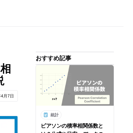
おすすめ記事
・相
説
年4月7日
統計
ピアソンの積率相関係数と