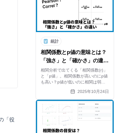
統計
相関係数とp値の意味とは？
「強さ」と「確かさ」の違い
をわかりやすく解説
相関分析で出てくる「相関係数(r)」
と「p値」。相関係数が高いのにp値
も高い？p値が低いのに相関は弱
い？この2つの指標の違いと正しい
2025年10月24日
見方、統計的な有意性について、散
布図を使いながら初心者にもわかり
やすく解説します。
の「役