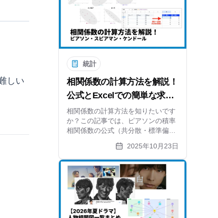
統計
難しい
相関係数の計算方法を解説！
公式とExcelでの簡単な求め
方を紹介
相関係数の計算方法を知りたいです
か？この記事では、ピアソンの積率
相関係数の公式（共分散・標準偏
差）を使った手計算ステップと、
2025年10月23日
ExcelのCORREL関数を使った簡単
な求め方を解説。スピアマン、ケン
ドールの順位相関係数にも触れま
す。