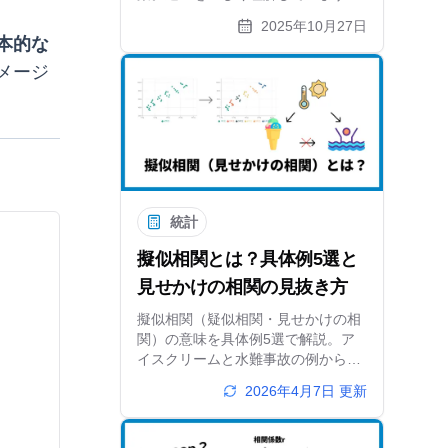
か？この記事では、データ分析やビ
2025年10月27日
ジネスでよくある勘違いを防ぐた
本的な
め、相関関係と因果関係の決定的な
メージ
違いを、アイスと水難事故のような
具体例を交えて分かりやすく解説し
ます。擬似相関についても触れ、デ
ータに騙されないための基本を学び
ましょう。
統計
擬似相関とは？具体例5選と
見せかけの相関の見抜き方
擬似相関（疑似相関・見せかけの相
関）の意味を具体例5選で解説。ア
イスクリームと水難事故の例から、
交絡因子の仕組み、相関と因果の違
2026年4月7日
更新
い、散布図での見抜き方まで。デー
タに騙されない分析力が身につきま
す。