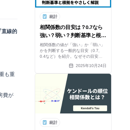
統計
相関係数の目安は？0.7なら
『直線的
強い？弱い？判断基準と根拠
をやさしく解説
相関係数の値が「強い」か「弱い」
かを判断する一般的な目安（0.7,
0.4など）を紹介。なぜその目安が
使われるのか、その根拠や注意点、
2025年10月24日
分野による違いを分かりやすく解説
します。目安は絶対的なものではな
重も重
く、散布図での可視化が重要です。
房費が
統計