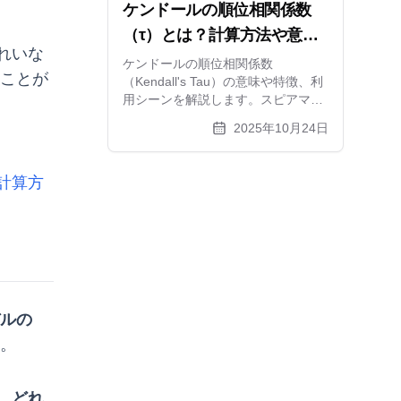
ケンドールの順位相関係数
（τ）とは？計算方法や意味
れいな
をわかりやすく解説
ケンドールの順位相関係数
ることが
（Kendall's Tau）の意味や特徴、利
用シーンを解説します。スピアマン
の順位相関係数との違い、一致・不
2025年10月24日
一致ペアを使った計算方法、タイ
（同順位）の処理まで、具体例を交
えてわかりやすく説明。順位データ
計算方
の相関を見る方法を学びましょう。
ルの
。
、どれ