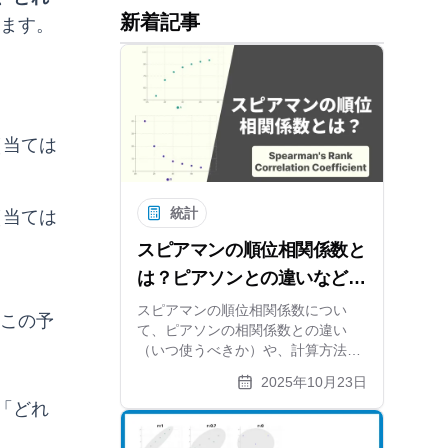
新着記事
ます。
（当ては
統計
（当ては
スピアマンの順位相関係数と
は？ピアソンとの違いなどわ
かりやすく解説
スピアマンの順位相関係数につい
、この予
て、ピアソンの相関係数との違い
（いつ使うべきか）や、計算方法、
相関の強さの目安を初心者にもわか
2025年10月23日
りやすく解説します。順序尺度デー
「どれ
タや正規分布しないデータの関連性
を調べる方法を学びましょう。