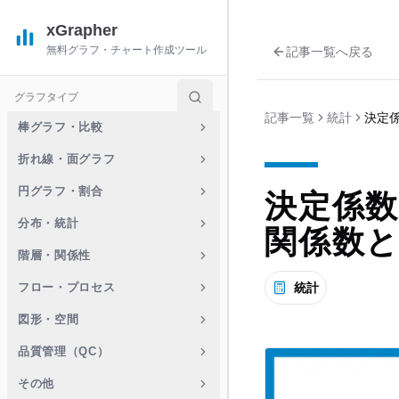
xGrapher
無料グラフ・チャート作成ツール
記事一覧へ戻る
グラフタイプ
記事一覧
統計
決定
棒グラフ・比較
折れ線・面グラフ
円グラフ・割合
決定係数
分布・統計
関係数
階層・関係性
フロー・プロセス
統計
図形・空間
品質管理（QC）
その他