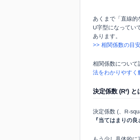
あくまで「直線的
U字型になってい
あります。
>> 相関係数の目
相関係数について
法をわかりやすく
決定係数 (R²) 
決定係数 (
、R-s
『当てはまりの良
もう少し具体的に