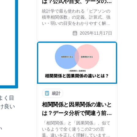
は？公式や目安、データの可
視化までわかりやすく解説
統計学で最も使われる「ピアソンの
積率相関係数」の定義、計算式、強
い・弱いの目安をわかりやすく解説
します。スピアマンやケンドールと
2025年11月17日
の違い、疑似相関などの注意点、そ
してxGrapherを使った散布図の作成
方法まで網羅しています。
統計
よく目
相関関係と因果関係の違いと
け良い
は？データ分析で間違う前に
知りたい基本【具体例で解
「相関関係」と「因果関係」、似て
い
いるようで全く違うこの2つの言
説】
葉。違いを正しく理解しています