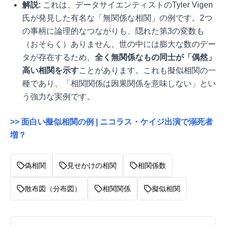
解説:
これは、データサイエンティストのTyler Vigen
氏が発見した有名な「無関係な相関」の例です。2つ
の事柄に論理的なつながりも、隠れた第3の変数も
（おそらく）ありません。世の中には膨大な数のデー
タが存在するため、
全く無関係なもの同士が「偶然」
高い相関を示す
ことがあります。これも擬似相関の一
種であり、「相関関係は因果関係を意味しない」とい
う強力な実例です。
>> 面白い擬似相関の例 | ニコラス・ケイジ出演で溺死者
増？
偽相関
見せかけの相関
相関係数
散布図（分布図）
相関関係
擬似相関