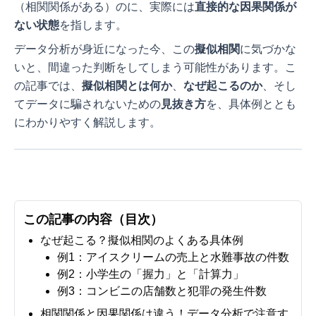
（相関関係がある）のに、実際には
直接的な因果関係が
ない状態
を指します。
データ分析が身近になった今、この
擬似相関
に気づかな
いと、間違った判断をしてしまう可能性があります。こ
の記事では、
擬似相関とは何か
、
なぜ起こるのか
、そし
てデータに騙されないための
見抜き方
を、具体例ととも
にわかりやすく解説します。
この記事の内容（目次）
なぜ起こる？擬似相関のよくある具体例
例1：アイスクリームの売上と水難事故の件数
例2：小学生の「握力」と「計算力」
例3：コンビニの店舗数と犯罪の発生件数
相関関係と因果関係は違う！データ分析で注意す