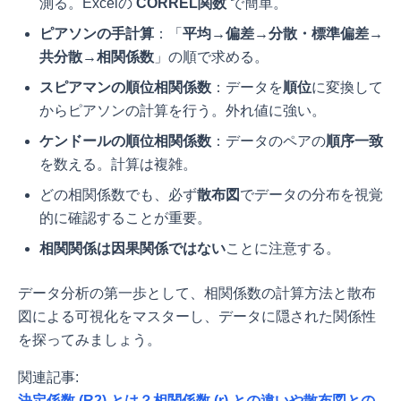
測る。Excelの
CORREL関数
で簡単。
ピアソンの手計算
：「
平均→偏差→分散・標準偏差→
共分散→相関係数
」の順で求める。
スピアマンの順位相関係数
：データを
順位
に変換して
からピアソンの計算を行う。外れ値に強い。
ケンドールの順位相関係数
：データのペアの
順序一致
を数える。計算は複雑。
どの相関係数でも、必ず
散布図
でデータの分布を視覚
的に確認することが重要。
相関関係は因果関係ではない
ことに注意する。
データ分析の第一歩として、相関係数の計算方法と散布
図による可視化をマスターし、データに隠された関係性
を探ってみましょう。
関連記事:
決定係数 (R2) とは？相関係数 (r) との違いや散布図との