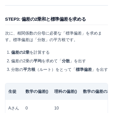
STEP3: 偏差の2乗和と標準偏差を求める
次に、相関係数の分母に必要な「標準偏差」を求めま
す。標準偏差は「分散」の平方根です。
偏差の2乗
を計算する
偏差の2乗の
平均
を求めて「
分散
」を出す
分散の
平方根
（ルート）をとって「
標準偏差
」を出す
生徒
数学の偏差(
)
理科の偏差(
)
数学の偏差の2
Aさん
0
10