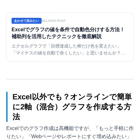
あわせて読みたい
RELATED POST
Excelでグラフの値を条件で自動色分けする方法！
補助列を活用したテクニックを徹底解説
エクセルグラフで「目標達成した棒だけ色を変えたい」
「マイナスの値を自動で赤くしたい」と思いませんか？実
はグラフにはセルのような条件付き書式がありません。本
記事では、補助列（作業列）を使って条件に合わせてグラ
フの色を自動で切り替える方法を初心者向けに分かりやす
く解説します。
Excel以外でも？オンラインで簡単
に2軸（混合）グラフを作成する方
法
Excelでのグラフ作成は高機能ですが、「もっと手軽に作
りたい」「Webページやレポートにすぐ埋め込みたい」