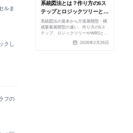
系統図法とは？作り方の5ス
セルま
テップとロジックツリーとの
関係、活用事例を徹底解説
系統図法の基本から方策展開型・構
成要素展開型の違い、作り方の5ス
テップ、ロジックツリーやWBSとの
関係まで解説。目的から具体策を導
2026年2月26日
ックし
くコツと無料ツールも紹介します
ラフの