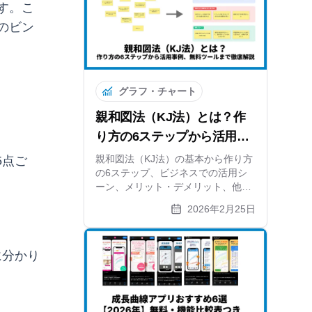
す。こ
のビン
グラフ・チャート
親和図法（KJ法）とは？作
り方の6ステップから活用事
例、無料ツールまで徹底解説
親和図法（KJ法）の基本から作り方
5点ご
の6ステップ、ビジネスでの活用シ
ーン、メリット・デメリット、他手
法との違いまで徹底解説。無料オン
2026年2月25日
ラインツールでの作成方法も紹介し
ます。
に分かり