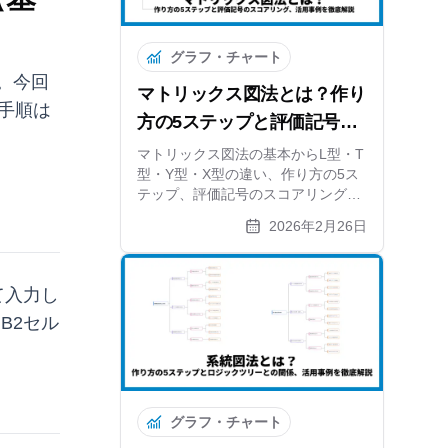
グラフ・チャート
。今回
マトリックス図法とは？作り
手順は
方の5ステップと評価記号の
スコアリング、活用事例を徹
マトリックス図法の基本からL型・T
型・Y型・X型の違い、作り方の5ス
底解説
テップ、評価記号のスコアリング方
法まで解説。系統図法との組み合わ
2026年2月26日
せ活用と無料ツールも紹介します。
て入力し
B2セル
グラフ・チャート