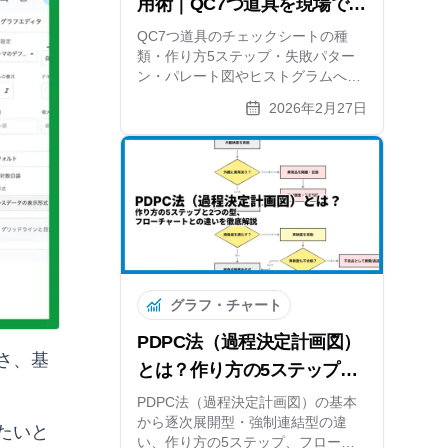
用術｜QC7つ道具を現場で使
いこなす実践ガイド
QC7つ道具のチェックシートの種
類・作り方5ステップ・失敗パター
ン・パレート図やヒストグラムへの
展開方法まで実践的に解説。無料オ
2026年2月27日
ンライン作成ツールも紹介します。
グラフ・チャート
PDPC法（過程決定計画図）
さ、基
とは？作り方の5ステップと
2つの型、フローチャートと
PDPC法（過程決定計画図）の基本
から逐次展開型・強制連結型の違
の違いを徹底解説
たいと
い、作り方の5ステップ、フローチ