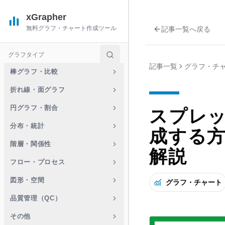
xGrapher
無料グラフ・チャート作成ツール
記事一覧へ戻る
グラフタイプ
記事一覧
グラフ・チ
棒グラフ・比較
折れ線・面グラフ
円グラフ・割合
スプレ
分布・統計
成する
階層・関係性
解説
フロー・プロセス
図形・空間
グラフ・チャート
品質管理（QC）
その他