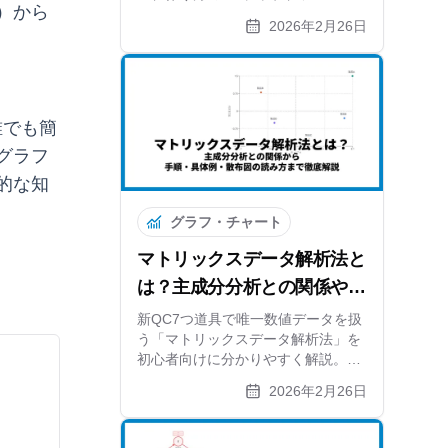
）から
ャートやFMEAとの比較まで解説。
2026年2月26日
リスク対策を可視化する方法と無料
ツールも紹介します。
誰でも簡
グラフ
的な知
グラフ・チャート
マトリックスデータ解析法と
は？主成分分析との関係や手
順をわかりやすく解説
新QC7つ道具で唯一数値データを扱
う「マトリックスデータ解析法」を
初心者向けに分かりやすく解説。主
成分分析（PCA）の仕組みから、マ
2026年2月26日
トリックス図法との違い、6つの作
成ステップ、スマホ比較の具体例、
無料ツールを使った散布図の作り方