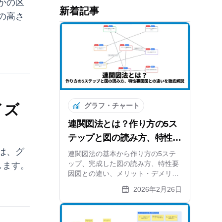
かの区
新着記事
の高さ
イズ
グラフ・チャート
連関図法とは？作り方の5ス
テップと図の読み方、特性要
は、グ
因図との違いを徹底解説
連関図法の基本から作り方の5ステ
ップ、完成した図の読み方、特性要
します。
因図との違い、メリット・デメリッ
トまで解説。矢印分析で根本原因を
2026年2月26日
特定する方法と無料ツールも紹介し
ます。