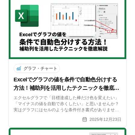
グラフ・チャート
Excelでグラフの値を条件で自動色分けする
方法！補助列を活用したテクニックを徹底解
説
エクセルグラフで「目標達成した棒だけ色を変えたい」
「マイナスの値を自動で赤くしたい」と思いませんか？
実はグラフにはセルのような条件付き書式がありませ
ん。本記事では、補助列（作業列）を使って条件に合わ
2025年12月23日
せてグラフの色を自動で切り替える方法を初心者向けに
分かりやすく解説します。