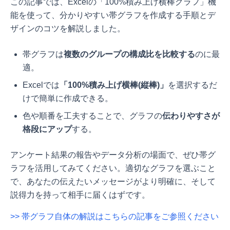
この記事では、Excelの「100%積み上げ横棒グラフ」機
能を使って、分かりやすい帯グラフを作成する手順とデ
ザインのコツを解説しました。
帯グラフは
複数のグループの構成比を比較する
のに最
適。
Excelでは
「100%積み上げ横棒(縦棒)」
を選択するだ
けで簡単に作成できる。
色や順番を工夫することで、グラフの
伝わりやすさが
格段にアップ
する。
アンケート結果の報告やデータ分析の場面で、ぜひ帯グ
ラフを活用してみてください。適切なグラフを選ぶこと
で、あなたの伝えたいメッセージがより明確に、そして
説得力を持って相手に届くはずです。
>> 帯グラフ自体の解説はこちらの記事をご参照ください