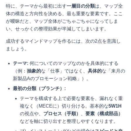
特に、テーマから最初に出す
一層目の分類
は、マップ全
体の構造と方向性を決める、最も重要な要素です。ここ
が曖昧だと、マップ全体がごちゃごちゃになってしま
い、せっかくの整理効果が半減してしまいます。
成功するマインドマップを作るには、次の2点を意識し
ましょう。
テーマ:
何についてのマップなのかを具体的にする
（例：
抽象的
な「仕事」ではなく、
具体的
な「来月の
新製品Aのプロモーション戦略」）。
最初の分類（ブランチ）:
テーマを構成する上で必要な要素を、漏れなく重
複なく（MECEに）切り分ける。基本的な
5W1H
の視点や、
プロセス（手順）
、
要素（構成部品）
などを軸に切り出すと整理しやすくなります。