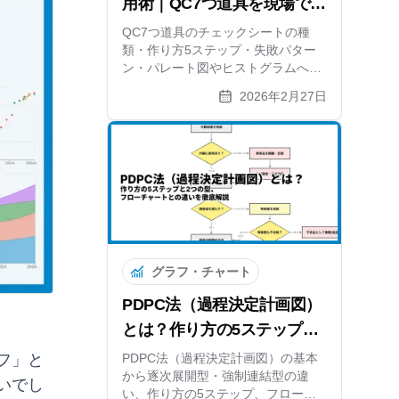
用術｜QC7つ道具を現場で使
いこなす実践ガイド
QC7つ道具のチェックシートの種
類・作り方5ステップ・失敗パター
ン・パレート図やヒストグラムへの
展開方法まで実践的に解説。無料オ
2026年2月27日
ンライン作成ツールも紹介します。
グラフ・チャート
PDPC法（過程決定計画図）
とは？作り方の5ステップと
2つの型、フローチャートと
PDPC法（過程決定計画図）の基本
フ」と
から逐次展開型・強制連結型の違
の違いを徹底解説
いでし
い、作り方の5ステップ、フローチ