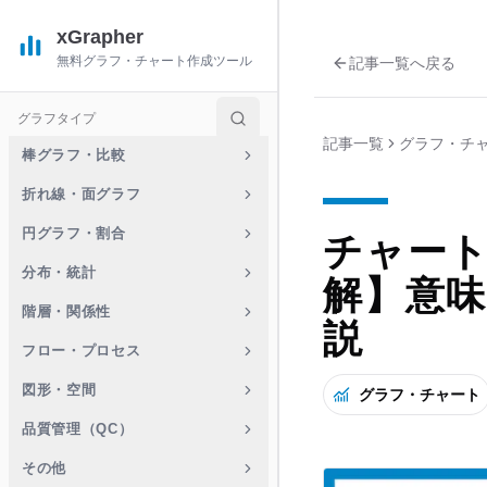
xGrapher
無料グラフ・チャート作成ツール
記事一覧へ戻る
グラフタイプ
記事一覧
グラフ・チ
棒グラフ・比較
折れ線・面グラフ
円グラフ・割合
チャー
分布・統計
解】意
階層・関係性
説
フロー・プロセス
図形・空間
グラフ・チャート
品質管理（QC）
その他