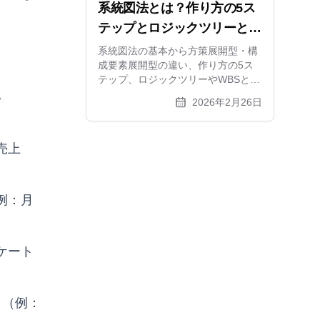
系統図法とは？作り方の5ス
テップとロジックツリーとの
関係、活用事例を徹底解説
系統図法の基本から方策展開型・構
成要素展開型の違い、作り方の5ス
テップ、ロジックツリーやWBSとの
。
関係まで解説。目的から具体策を導
2026年2月26日
くコツと無料ツールも紹介します
売上
例：月
ケート
。（例：