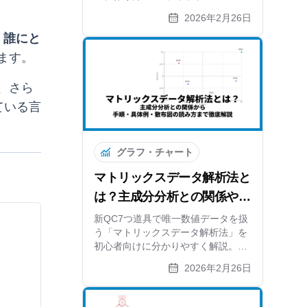
ャートやFMEAとの比較まで解説。
2026年2月26日
リスク対策を可視化する方法と無料
ツールも紹介します。
、
誰にと
ます。
、さら
ている言
グラフ・チャート
マトリックスデータ解析法と
は？主成分分析との関係や手
順をわかりやすく解説
新QC7つ道具で唯一数値データを扱
う「マトリックスデータ解析法」を
初心者向けに分かりやすく解説。主
成分分析（PCA）の仕組みから、マ
2026年2月26日
トリックス図法との違い、6つの作
成ステップ、スマホ比較の具体例、
無料ツールを使った散布図の作り方