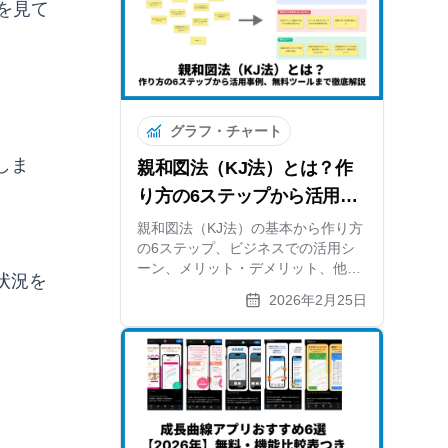
を見て
グラフ・チャート
しま
親和図法（KJ法）とは？作
り方の6ステップから活用事
例、無料ツールまで徹底解説
親和図法（KJ法）の基本から作り方
の6ステップ、ビジネスでの活用シ
ーン、メリット・デメリット、他手
状況を
法との違いまで徹底解説。無料オン
2026年2月25日
ラインツールでの作成方法も紹介し
ます。