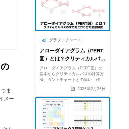
まで網羅しています。
グラフ・チャート
アローダイアグラム（PERT
図）とは？クリティカルパス
囲の
の求め方と作り方を徹底解説
アローダイアグラム（PERT図）の
基本からクリティカルパスの計算方
法、ガントチャートとの違い、作り
方の5ステップまで解説。自動計算
2026年2月26日
。つま
できる無料ツールも紹介します。
イメー
したも