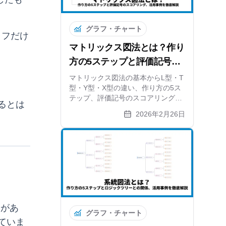
グラフ・チャート
ラフだけ
マトリックス図法とは？作り
方の5ステップと評価記号の
スコアリング、活用事例を徹
マトリックス図法の基本からL型・T
型・Y型・X型の違い、作り方の5ス
底解説
テップ、評価記号のスコアリング方
るとは
法まで解説。系統図法との組み合わ
2026年2月26日
せ活用と無料ツールも紹介します。
）があ
グラフ・チャート
ていま