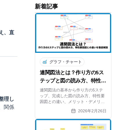
新着記事
え、直
グラフ・チャート
連関図法とは？作り方の5ス
テップと図の読み方、特性要
因図との違いを徹底解説
連関図法の基本から作り方の5ステ
ップ、完成した図の読み方、特性要
整理し
因図との違い、メリット・デメリッ
、関係
トまで解説。矢印分析で根本原因を
2026年2月26日
特定する方法と無料ツールも紹介し
ます。