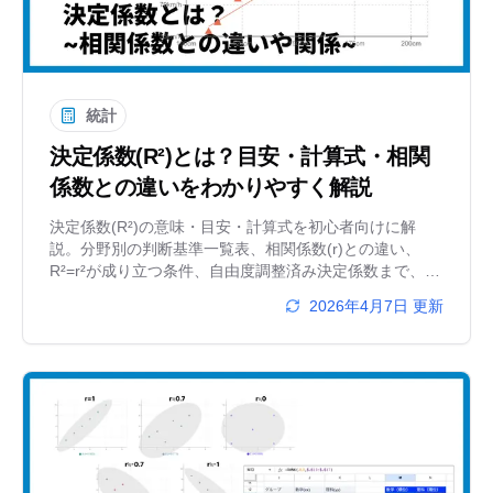
統計
決定係数(R²)とは？目安・計算式・相関
係数との違いをわかりやすく解説
決定係数(R²)の意味・目安・計算式を初心者向けに解
説。分野別の判断基準一覧表、相関係数(r)との違い、
R²=r²が成り立つ条件、自由度調整済み決定係数まで、具
体例とグラフで丁寧に説明します。
2026年4月7日
更新