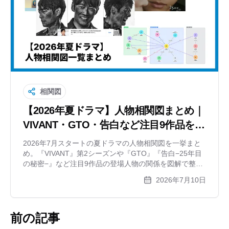
相関図
【2026年夏ドラマ】人物相関図まとめ｜
VIVANT・GTO・告白など注目9作品を徹
底解説
2026年7月スタートの夏ドラマの人物相関図を一挙まと
め。『VIVANT』第2シーズンや『GTO』『告白−25年目
の秘密−』など注目9作品の登場人物の関係を図解で整
理。曜日別の全ドラマ一覧も掲載。
2026年7月10日
前の記事