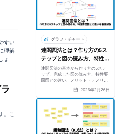
グラフ・チャート
やすい
連関図法とは？作り方の5ス
に理解
テップと図の読み方、特性要
しょ
因図との違いを徹底解説
連関図法の基本から作り方の5ステ
ップ、完成した図の読み方、特性要
因図との違い、メリット・デメリッ
トまで解説。矢印分析で根本原因を
グラ
2026年2月26日
特定する方法と無料ツールも紹介し
ます。
す。こ