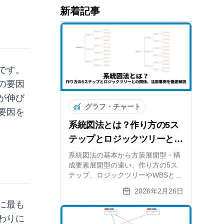
新着記事
です。
の要因
が伸び
グラフ・チャート
要因を
系統図法とは？作り方の5ス
テップとロジックツリーとの
関係、活用事例を徹底解説
系統図法の基本から方策展開型・構
成要素展開型の違い、作り方の5ス
テップ、ロジックツリーやWBSとの
関係まで解説。目的から具体策を導
2026年2月26日
くコツと無料ツールも紹介します
に最も
わりに