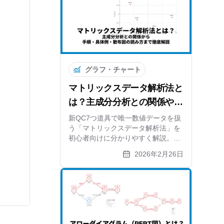
グラフ・チャート
マトリックスデータ解析法と
は？主成分分析との関係や手
順をわかりやすく解説
新QC7つ道具で唯一数値データを扱
う「マトリックスデータ解析法」を
初心者向けに分かりやすく解説。主
成分分析（PCA）の仕組みから、マ
2026年2月26日
トリックス図法との違い、6つの作
成ステップ、スマホ比較の具体例、
無料ツールを使った散布図の作り方
まで網羅しています。