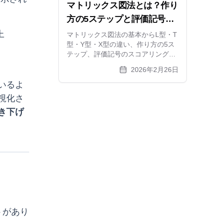
マトリックス図法とは？作り
方の5ステップと評価記号の
スコアリング、活用事例を徹
上
マトリックス図法の基本からL型・T
型・Y型・X型の違い、作り方の5ス
底解説
テップ、評価記号のスコアリング方
法まで解説。系統図法との組み合わ
2026年2月26日
せ活用と無料ツールも紹介します。
いるよ
視化さ
き下げ
ト
トがあり