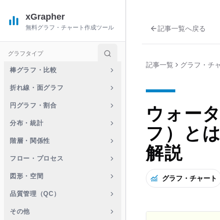
xGrapher
無料グラフ・チャート作成ツール
記事一覧へ戻る
グラフタイプ
記事一覧
グラフ・チ
棒グラフ・比較
折れ線・面グラフ
円グラフ・割合
ウォー
分布・統計
フ）と
階層・関係性
解説
フロー・プロセス
図形・空間
グラフ・チャート
品質管理（QC）
その他