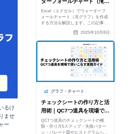
ターフォールチャート（滝グ
ラフ）を作成する2つの方法
Excel（エクセル）でウォーターフ
ォールチャート（滝グラフ）を作成
する方法を解説します。この記事で
は、Excel 2016以降の標準機能を使
2025年10月8日
った方法と、それ以前のバージョン
でも使える積み上げ棒グラフを応用
した方法を画像付きで分かりやすく
解説します。さらに、オンラインツ
ールを使ってもっと簡単に見栄えの
良いグラフを作るコツも紹介。ビジ
ネス分析の質を向上させましょう。
グラフ・チャート
チェックシートの作り方と活
いるけ
用術｜QC7つ道具を現場で使
りませ
いこなす実践ガイド
QC7つ道具のチェックシートの種
ャー
類・作り方5ステップ・失敗パター
ン・パレート図やヒストグラムへの