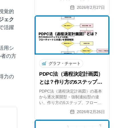
展開方法まで実践的に解説。無料オ
2026年2月27日
ンライン作成ツールも紹介します。
視覚的
ジェク
で活躍
活用シ
心者の方
グラフ・チャート
PDPC法（過程決定計画図）
得力の
とは？作り方の5ステップと
2つの型、フローチャートと
PDPC法（過程決定計画図）の基本
から逐次展開型・強制連結型の違
の違いを徹底解説
い、作り方の5ステップ、フローチ
ャートやFMEAとの比較まで解説。
2026年2月26日
リスク対策を可視化する方法と無料
ツールも紹介します。