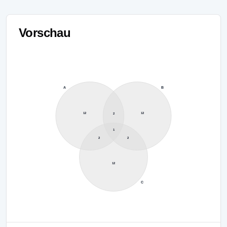
Vorschau
A
B
12
12
2
1
2
2
12
C