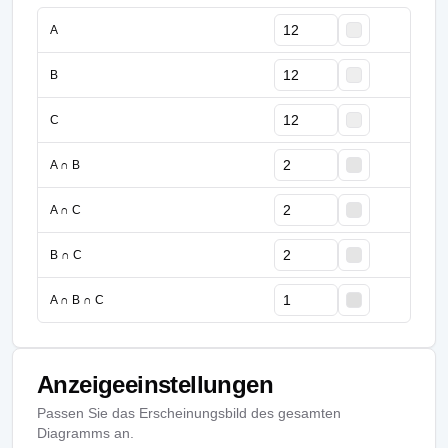
A
B
C
A ∩ B
A ∩ C
B ∩ C
A ∩ B ∩ C
Anzeigeeinstellungen
Passen Sie das Erscheinungsbild des gesamten
Diagramms an.