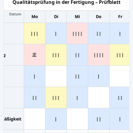
Qualitätsprüfung in der Fertigung – Prüfblatt
Datum
Mo
Di
Mi
Do
Fr
|||
|
||||
||
|
ung
正
|||
||
||||
|||
|
||
|
||
|||
|
||
hmäßigkeit
|
||
|