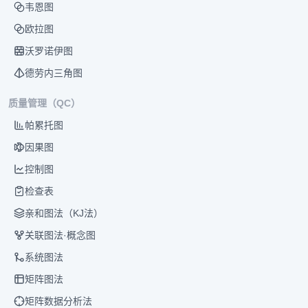
韦恩图
欧拉图
沃罗诺伊图
德劳内三角图
质量管理（QC）
帕累托图
因果图
控制图
检查表
亲和图法（KJ法）
关联图法·概念图
系统图法
矩阵图法
矩阵数据分析法