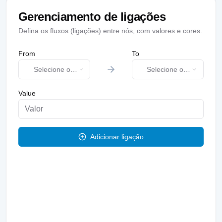
Gerenciamento de ligações
Defina os fluxos (ligações) entre nós, com valores e cores.
From
To
Selecione o
Selecione o
ponto de partida
ponto final
Value
Adicionar ligação
Receita
Despesa
Receita
Poupança
Despesa
Alimentação
Despesa
Transporte