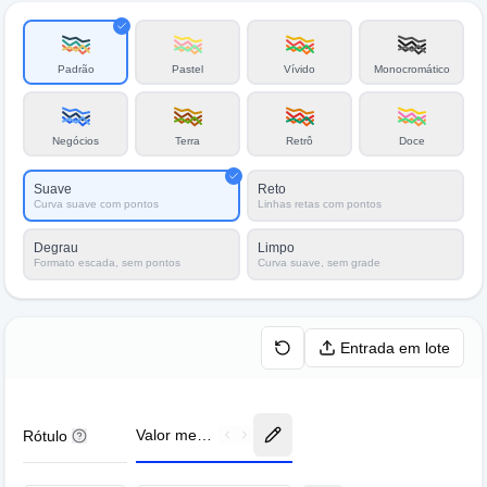
Padrão
Pastel
Vívido
Monocromático
Negócios
Terra
Retrô
Doce
Suave
Reto
Curva suave com pontos
Linhas retas com pontos
Degrau
Limpo
Formato escada, sem pontos
Curva suave, sem grade
Entrada em lote
Valor medido
Rótulo