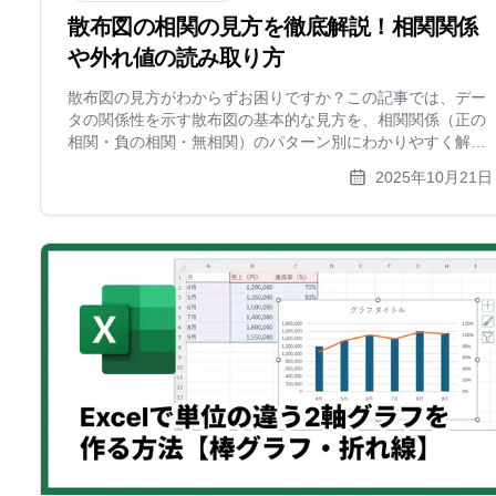
散布図の相関の見方を徹底解説！相関関係
や外れ値の読み取り方
散布図の見方がわからずお困りですか？この記事では、デー
タの関係性を示す散布図の基本的な見方を、相関関係（正の
相関・負の相関・無相関）のパターン別にわかりやすく解説
します。外れ値の読み取り方や、分析に役立つ応用テクニッ
2025年10月21日
ク（層別・バブルチャート）も紹介。オンラインで簡単に散
布図が作れるxGrapherもご紹介します。