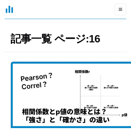
xGrapher
Open
記事一覧 ページ:
16