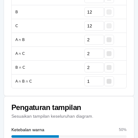
B
C
A ∩ B
A ∩ C
B ∩ C
A ∩ B ∩ C
Pengaturan tampilan
Sesuaikan tampilan keseluruhan diagram.
Ketebalan warna
50
%