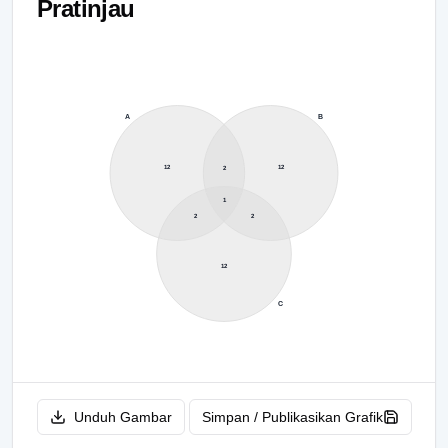
Pratinjau
A
B
12
12
2
1
2
2
12
C
Unduh Gambar
Simpan / Publikasikan Grafik