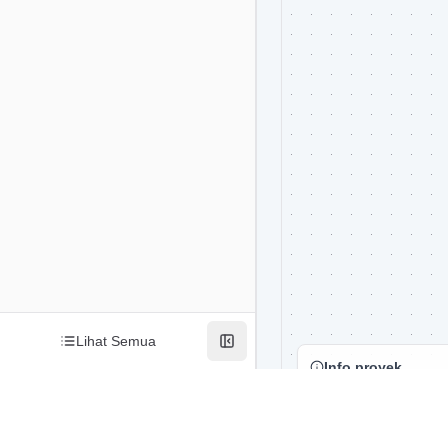
Lihat Semua
Info proyek
Jalur kritis
Jalur normal
Aktivitas dummy