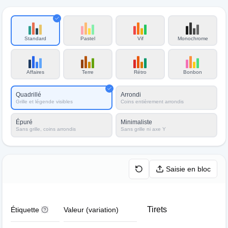
Standard
Pastel
Vif
Monochrome
Affaires
Terre
Rétro
Bonbon
Quadrillé
Arrondi
Grille et légende visibles
Coins entièrement arrondis
Épuré
Minimaliste
Sans grille, coins arrondis
Sans grille ni axe Y
Saisie en bloc
Tirets
Étiquette
Valeur (variation)