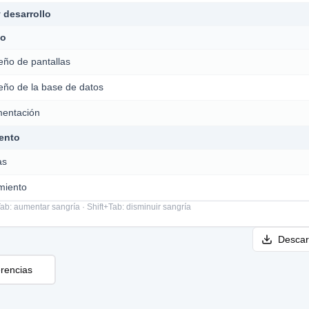
 Tab: aumentar sangría · Shift+Tab: disminuir sangría
Descar
rencias