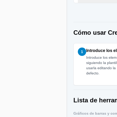
Cómo usar Cre
Introduce los 
1
Introduce los elem
siguiendo la plant
usarla editando l
defecto.
Lista de herra
Gráficos de barras y co