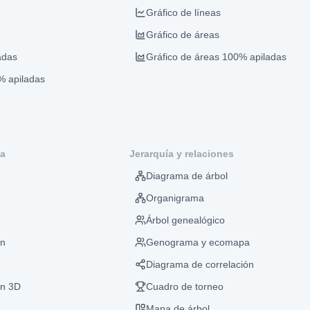
Gráfico de líneas
Gráfico de áreas
adas
Gráfico de áreas 100% apiladas
% apiladas
ca
Jerarquía y relaciones
Diagrama de árbol
Organigrama
Árbol genealógico
ón
Genograma y ecomapa
Diagrama de correlación
ón 3D
Cuadro de torneo
Mapa de árbol