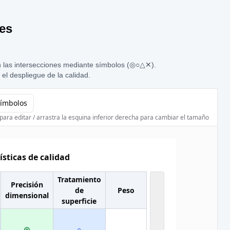
les
en las intersecciones mediante símbolos (◎○△✕).
el despliegue de la calidad.
símbolos
 para editar / arrastra la esquina inferior derecha para cambiar el tamaño
ísticas de calidad
Tratamiento
Precisión
de
Peso
dimensional
superficie
◎
○