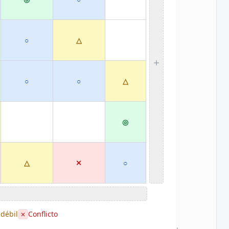
○
△
○
○
△
◎
△
✕
○
 débil
Conflicto
✕