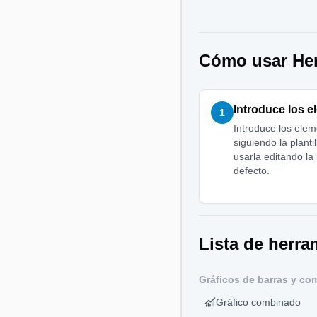
Cómo usar Herr
Introduce los 
1
Introduce los elem
siguiendo la plant
usarla editando l
defecto.
Lista de herra
Gráficos de barras y co
Gráfico combinado