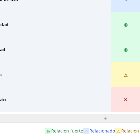
idad
◎
dad
◎
a
△
sto
✕
Relación fuerte
Relacionado
Relación
◎
○
△