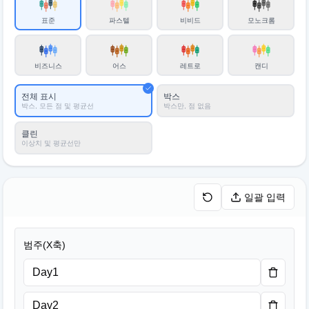
표준
파스텔
비비드
모노크롬
비즈니스
어스
레트로
캔디
전체 표시
박스
박스, 모든 점 및 평균선
박스만, 점 없음
클린
이상치 및 평균선만
일괄 입력
범주(X축)