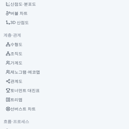
산점도·분포도
버블 차트
3D 산점도
계층·관계
수형도
조직도
가계도
제노그램·에코맵
관계도
토너먼트 대진표
트리맵
선버스트 차트
흐름·프로세스