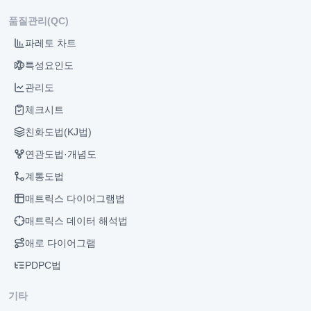
품질관리(QC)
파레토 차트
특성요인도
관리도
체크시트
친화도법(KJ법)
연관도법·개념도
계통도법
매트릭스 다이어그램법
매트릭스 데이터 해석법
애로 다이어그램
PDPC법
기타