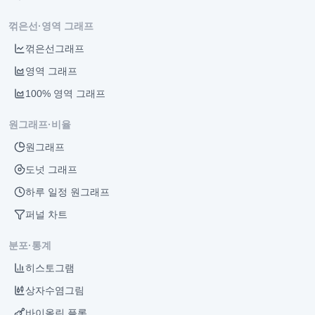
꺾은선·영역 그래프
꺾은선그래프
영역 그래프
100% 영역 그래프
원그래프·비율
원그래프
도넛 그래프
하루 일정 원그래프
퍼널 차트
분포·통계
히스토그램
상자수염그림
바이올린 플롯