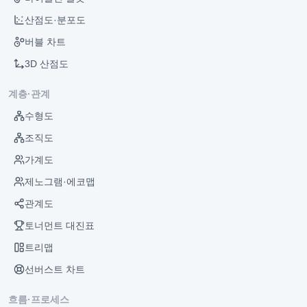
산점도·분포도
버블 차트
3D 산점도
계층·관계
수형도
조직도
가계도
제노그램·에코맵
관계도
토너먼트 대진표
트리맵
선버스트 차트
흐름·프로세스