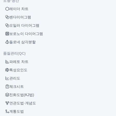
도형·공간
레이더 차트
벤다이어그램
오일러 다이어그램
보로노이 다이어그램
들로네 삼각분할
품질관리(QC)
파레토 차트
특성요인도
관리도
체크시트
친화도법(KJ법)
연관도법·개념도
계통도법