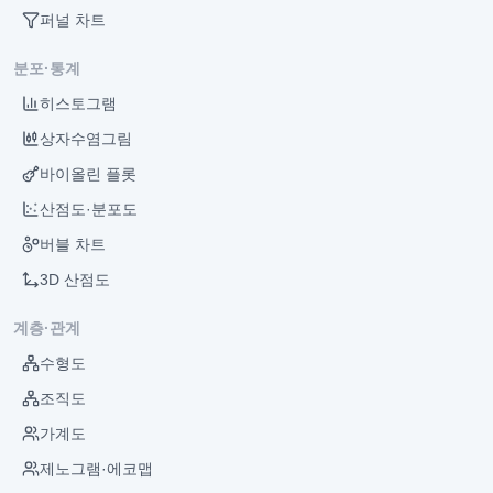
퍼널 차트
분포·통계
히스토그램
상자수염그림
바이올린 플롯
산점도·분포도
버블 차트
3D 산점도
계층·관계
수형도
조직도
가계도
제노그램·에코맵