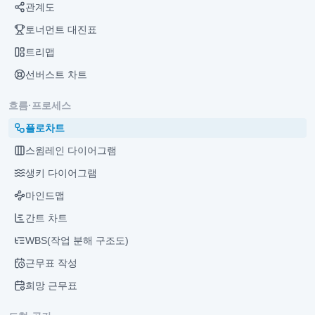
관계도
토너먼트 대진표
트리맵
선버스트 차트
흐름·프로세스
플로차트
스윔레인 다이어그램
생키 다이어그램
마인드맵
간트 차트
WBS(작업 분해 구조도)
근무표 작성
희망 근무표