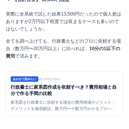
実際に全系統で試した結果13,500円だったので個人差は
ありますが2万円以下程度では収まるケースも多いので
はないでしょうか。
全てを調べ上げても、行政書士などのプロに依頼する場
合（数万円〜20万円以上）に比べれば、
10分の1以下の
費用
で済みます。
あわせて読みたい
RELATED POST
行政書士に家系図作成を依頼すべき？費用相場と自
分で作る手間の比較
家系図を行政書士に依頼する場合の費用相場やメリット・
デメリットを徹底解説。数万円〜十数万円かかるプロへの
依頼と、自分で戸籍を集めて作成する方法を比較します。
コストを抑えて立派な家系図を作成したい方におすすめの
オンラインツールや手順もご紹介します。