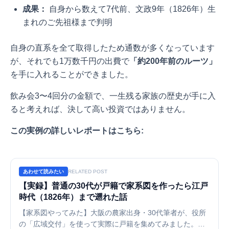
成果：
自身から数えて7代前、文政9年（1826年）生
まれのご先祖様まで判明
自身の直系を全て取得したため通数が多くなっています
が、それでも1万数千円の出費で
「約200年前のルーツ」
を手に入れることができました。
飲み会3〜4回分の金額で、一生残る家族の歴史が手に入
ると考えれば、決して高い投資ではありません。
この実例の詳しいレポートはこちら:
あわせて読みたい
RELATED POST
【実録】普通の30代が戸籍で家系図を作ったら江戸
時代（1826年）まで遡れた話
【家系図やってみた】大阪の農家出身・30代筆者が、役所
の「広域交付」を使って実際に戸籍を集めてみました。か