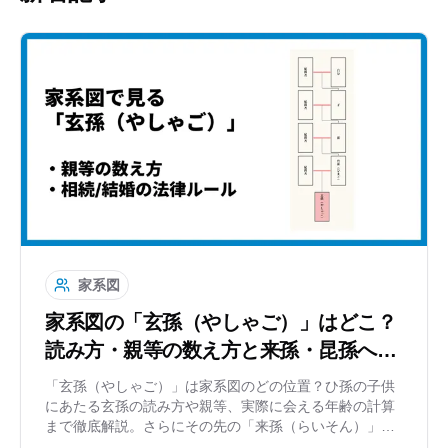
家系図
家系図の「玄孫（やしゃご）」はどこ？
読み方・親等の数え方と来孫・昆孫への
続き方
「玄孫（やしゃご）」は家系図のどの位置？ひ孫の子供
にあたる玄孫の読み方や親等、実際に会える年齢の計算
まで徹底解説。さらにその先の「来孫（らいそん）」
「昆孫」「仍孫」「雲孫」など、果てしない子孫の呼び