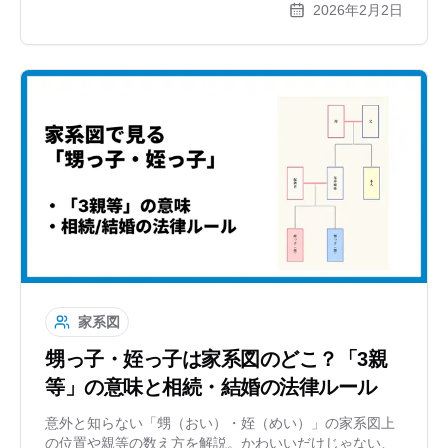
2026年2月2日
名一覧と、縦に長くなる家系図の書き方をご紹介しま
す。
家系図
甥っ子・姪っ子は家系図のどこ？「3親
等」の意味と相続・結婚の法律ルール
意外と知らない「甥（おい）・姪（めい）」の家系図上
の位置や親等の数え方を解説。かわいいだけじゃない、