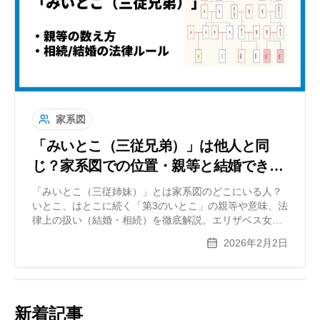
家系図
「みいとこ（三従兄弟）」は他人と同
じ？家系図での位置・親等と結婚できる
か解説
「みいとこ（三従姉妹）」とは家系図のどこにいる人？
いとこ、はとこに続く「第3のいとこ」の親等や意味、法
律上の扱い（結婚・相続）を徹底解説。エリザベス女王
夫妻もそうだった？意外な有名人の実例や、8親等離れた
2026年2月2日
遠縁を家系図で楽しむ方法をご紹介します。
新着記事