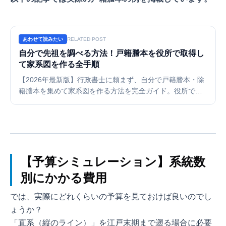
あわせて読みたい
RELATED POST
自分で先祖を調べる方法！戸籍謄本を役所で取得し
て家系図を作る全手順
【2026年最新版】行政書士に頼まず、自分で戸籍謄本・除
籍謄本を集めて家系図を作る方法を完全ガイド。役所での
「広域交付」の利用手順、郵送請求のやり方、古い文字の
解読方法、そして集めた情報を整理するツールの活用法ま
で解説します。
【予算シミュレーション】系統数
別にかかる費用
では、実際にどれくらいの予算を見ておけば良いのでし
ょうか？
「直系（縦のライン）」を江戸末期まで遡る場合に必要