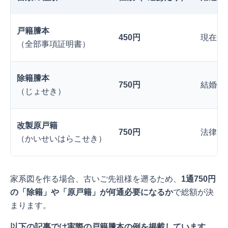
戸籍謄本
450円
現在生
（全部事項証明書）
除籍謄本
750円
結婚や
（じょせき）
改製原戸籍
750円
法律改
（かいせいはらこせき）
家系図を作る場合、古いご先祖様を遡るため、
1通750円
の「除籍」や「原戸籍」が何通必要になるか
で総額が決
まります。
以下の記事では実際の戸籍謄本の例を掲載しています。