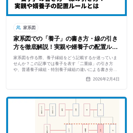
家系図
家系図での「養子」の書き方・線の引き
方を徹底解説！実親や婿養子の配置ルー
ルとは
家系図を作る際、養子縁組をどう記載するか迷っていま
せんか？この記事では養子を表す「二重線」の引き方
や、普通養子縁組・特別養子縁組の違いによる書き分
け、実親（生みの親）の扱い、婿養子の配置方法を分か
2026年2月4日
りやすく解説します。