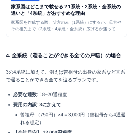
家系図はどこまで載せる？1系統・2系統・全系統の
違いと「4系統」がおすすめな理由
家系図を作成する際、父方のみ（1系統）にするか、母方や
その祖先まで（2系統・4系統・全系統）広げるか迷ってい
ませんか？それぞれのメリット・デメリットと、自分自身
のルーツを知る上で最も満足度が高い「4系統」作成の魅力
について解説します。
4. 全系統（遡ることができる全ての戸籍）の場合
3の4系統に加えて、例えば曽祖母の出身の家系など直系
で遡ることができる全てを辿るプランです。
必要な通数:
18~20通程度
費用の内訳: 3に加えて
曾祖母:（750円）×4 = 3,000円（曾祖母から4通遡
れる想定）
【合計目安】 12,000円程度