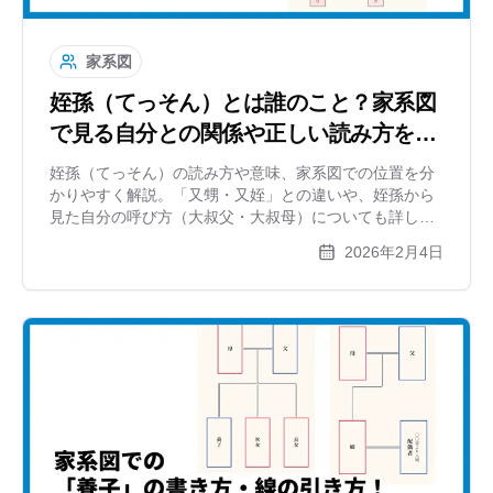
家系図
姪孫（てっそん）とは誰のこと？家系図
で見る自分との関係や正しい読み方を解
説
姪孫（てっそん）の読み方や意味、家系図での位置を分
かりやすく解説。「又甥・又姪」との違いや、姪孫から
見た自分の呼び方（大叔父・大叔母）についても詳しく
紹介。家系図作成時の配置ルールや英語での呼び方も網
2026年2月4日
羅します。