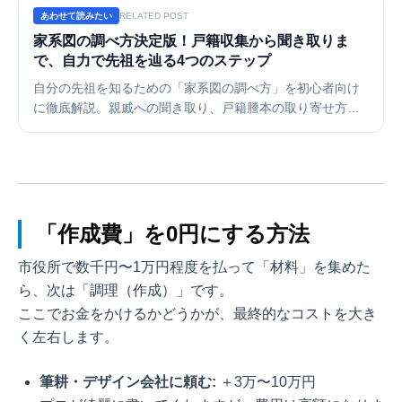
あわせて読みたい
RELATED POST
家系図の調べ方決定版！戸籍収集から聞き取りま
で、自力で先祖を辿る4つのステップ
自分の先祖を知るための「家系図の調べ方」を初心者向け
に徹底解説。親戚への聞き取り、戸籍謄本の取り寄せ方
法、さらに戸籍以上の情報を得るための現地調査まで。集
めた膨大な情報を整理して形にするためのツール活用術も
ご紹介します。
「作成費」を0円にする方法
市役所で数千円〜1万円程度を払って「材料」を集めた
ら、次は「調理（作成）」です。
ここでお金をかけるかどうかが、最終的なコストを大き
く左右します。
筆耕・デザイン会社に頼む:
＋3万〜10万円