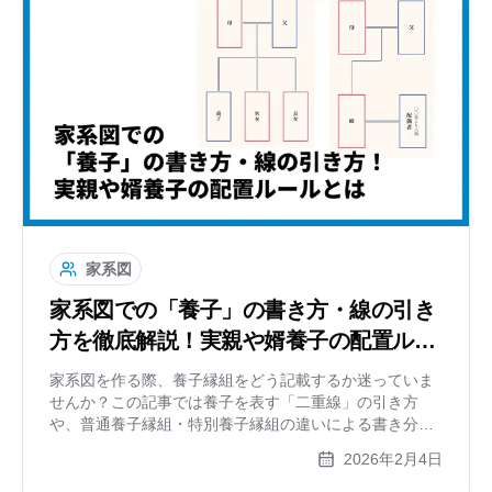
家系図
家系図での「養子」の書き方・線の引き
方を徹底解説！実親や婿養子の配置ルー
ルとは
家系図を作る際、養子縁組をどう記載するか迷っていま
せんか？この記事では養子を表す「二重線」の引き方
や、普通養子縁組・特別養子縁組の違いによる書き分
け、実親（生みの親）の扱い、婿養子の配置方法を分か
2026年2月4日
りやすく解説します。