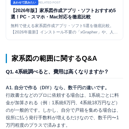
あわせて読みたい
RELATED POST
【2026年版】家系図作成アプリ・ソフトおすすめ5
選！PC・スマホ・Mac対応を徹底比較
無料で使える家系図作成アプリ・ソフト5選を徹底比較。
【2026年最新】インストール不要の「xGrapher」や、人気
の「名字由来net」「ラクラク家系図」、定番の「エクセ
ル」まで。スマホ・PC・Macの対応状況や、セキュリテ
ィ・印刷のしやすさで選び方を解説します。
家系図の範囲に関するQ&A
Q1. 4系統調べると、費用は高くなりますか？
A1. 自分で作る（DIY）なら、数千円の違いです。
行政書士などのプロに依頼する場合は、1系統ごとに料
金が加算される（例：1系統6万円、4系統18万円など）
のが一般的です。しかし、自分で戸籍を集める場合は、
役所に払う発行手数料が増えるだけなので、数千円〜1
万円程度のプラスで済みます。