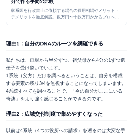
分で作る手間の比較
家系図を行政書士に依頼する場合の費用相場やメリット・
デメリットを徹底解説。数万円〜十数万円かかるプロへの
依頼と、自分で戸籍を集めて作成する方法を比較します。
コストを抑えて立派な家系図を作成したい方におすすめの
オンラインツールや手順もご紹介します。
理由1：自分のDNAのルーツを網羅できる
私たちは、両親から半分ずつ、祖父母から4分の1ずつ遺
伝子を受け継いでいます。
1系統（父方）だけを調べるということは、自分を構成
する要素の残り3/4を無視することになってしまいます。
4系統すべてを調べることで、「今の自分がここにいる
奇跡」をより強く感じることができるのです。
理由2：広域交付制度で集めやすくなった
以前は4系統（4つの役所への請求）を遡るのは大変な手