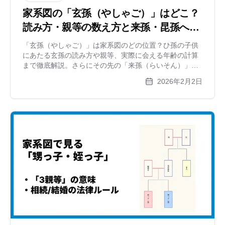
家系図の「玄孫（やしゃご）」はどこ？
読み方・親等の数え方と来孫・昆孫への
続き方
「玄孫（やしゃご）」は家系図のどの位置？ひ孫の子供
にあたる玄孫の読み方や親等、実際に会える年齢の計算
まで徹底解説。さらにその先の「来孫（らいそん）」
「昆孫」「仍孫」「雲孫」など、果てしない子孫の呼び
2026年2月2日
名一覧と、縦に長くなる家系図の書き方をご紹介しま
す。