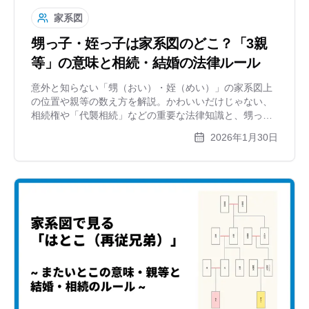
家系図
甥っ子・姪っ子は家系図のどこ？「3親
等」の意味と相続・結婚の法律ルール
意外と知らない「甥（おい）・姪（めい）」の家系図上
の位置や親等の数え方を解説。かわいいだけじゃない、
相続権や「代襲相続」などの重要な法律知識と、甥っ子
の子供の呼び方まで。横に広がる兄弟姉妹の家系図をツ
2026年1月30日
ールで整理する方法もご紹介します。