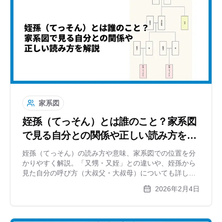
家系図
姪孫（てっそん）とは誰のこと？家系図
で見る自分との関係や正しい読み方を解
説
姪孫（てっそん）の読み方や意味、家系図での位置を分
かりやすく解説。「又甥・又姪」との違いや、姪孫から
見た自分の呼び方（大叔父・大叔母）についても詳しく
紹介。家系図作成時の配置ルールや英語での呼び方も網
2026年2月4日
羅します。