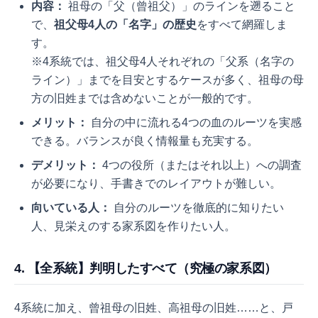
内容：
祖母の「父（曾祖父）」のラインを遡ること
で、
祖父母4人の「名字」の歴史
をすべて網羅しま
す。
※4系統では、祖父母4人それぞれの「父系（名字の
ライン）」までを目安とするケースが多く、祖母の母
方の旧姓までは含めないことが一般的です。
メリット：
自分の中に流れる4つの血のルーツを実感
できる。バランスが良く情報量も充実する。
デメリット：
4つの役所（またはそれ以上）への調査
が必要になり、手書きでのレイアウトが難しい。
向いている人：
自分のルーツを徹底的に知りたい
人、見栄えのする家系図を作りたい人。
4. 【全系統】判明したすべて（究極の家系図）
4系統に加え、曾祖母の旧姓、高祖母の旧姓……と、戸