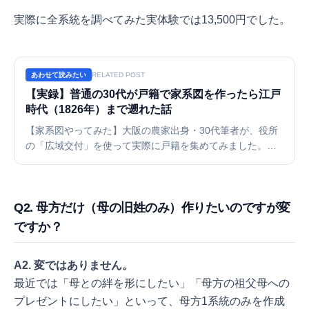
実際に全系統を調べてみた実体験では13,500円でした。
あわせて読みたい
RELATED POST
【実録】普通の30代が戸籍で家系図を作ったら江戸
時代（1826年）まで遡れた話
【家系図やってみた】大阪の農家出身・30代筆者が、役所
の「広域交付」を使って実際に戸籍を集めてみました。か
かった費用は13,500円。判明したのは文政9年（1826年）
生まれの先祖まで。7代前まで遡り、225人の巨大な家系図
が完成するまでの全記録を公開します。
Q2. 母方だけ（母の旧姓のみ）作りたいのですが変
ですか？
A2. 変ではありません。
最近では「母との絆を形にしたい」「母方の祖父母への
プレゼントにしたい」といって、母方1系統のみを作成