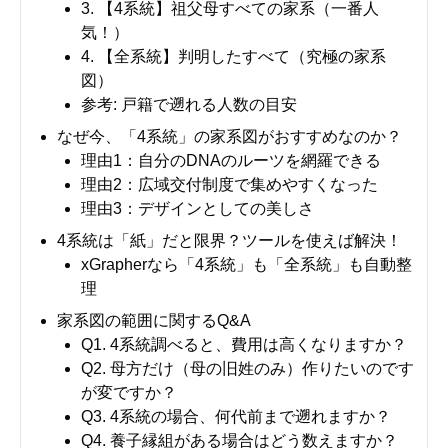
3. 【4系統】祖父母すべての家系（一番人
気！）
4. 【全系統】判明したすべて（究極の家系
図）
参考: 戸籍で遡れる人数の目安
なぜ今、「4系統」の家系図がおすすめなのか？
理由1：自分のDNAのルーツを網羅できる
理由2：広域交付制度で集めやすくなった
理由3：デザインとしての美しさ
4系統は「紙」だと限界？ツールを使えば解決！
xGrapherなら「4系統」も「全系統」も自動整
理
家系図の範囲に関するQ&A
Q1. 4系統調べると、費用は高くなりますか？
Q2. 母方だけ（母の旧姓のみ）作りたいのです
が変ですか？
Q3. 4系統の場合、何代前まで遡れますか？
Q4. 養子縁組がある場合はどう数えますか？