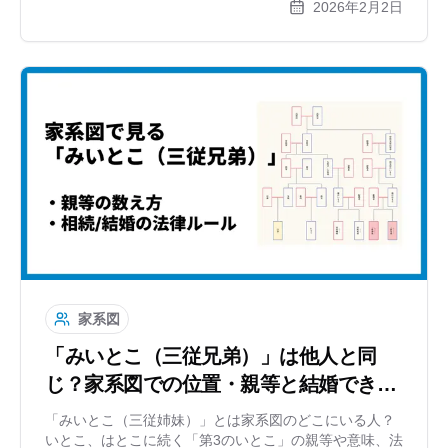
2026年2月2日
解説。複雑になりがちな家系図をスッキリ整理する方法
を紹介します。
家系図
「みいとこ（三従兄弟）」は他人と同
じ？家系図での位置・親等と結婚できる
か解説
「みいとこ（三従姉妹）」とは家系図のどこにいる人？
いとこ、はとこに続く「第3のいとこ」の親等や意味、法