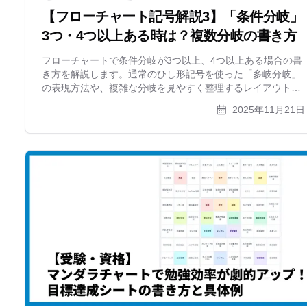
【フローチャート記号解説3】「条件分岐」
3つ・4つ以上ある時は？複数分岐の書き方
フローチャートで条件分岐が3つ以上、4つ以上ある場合の書
き方を解説します。通常のひし形記号を使った「多岐分岐」
の表現方法や、複雑な分岐を見やすく整理するレイアウトの
コツ、カスケード型と並列型の使い分けについて詳しく紹
2025年11月21日
介。xGrapherを使った作図テクニックも掲載しています。