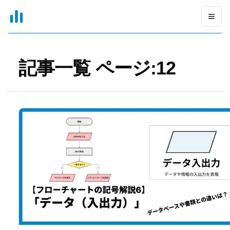
xGrapher
Open
記事一覧 ページ:
12