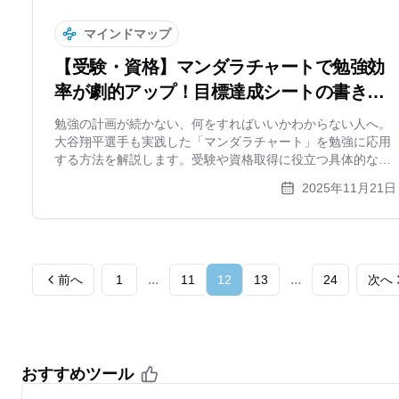
マインドマップ
【受験・資格】マンダラチャートで勉強効
率が劇的アップ！目標達成シートの書き方
と具体例
勉強の計画が続かない、何をすればいいかわからない人へ。
大谷翔平選手も実践した「マンダラチャート」を勉強に応用
する方法を解説します。受験や資格取得に役立つ具体的な書
き方や、修正が簡単なWeb作成ツールも紹介。今日から目標
2025年11月21日
達成への最短ルートを作りましょう。
...
...
前へ
1
11
12
13
24
次へ
おすすめツール