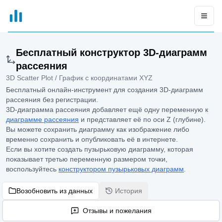
xGrapher
Open
Бесплатный конструктор 3D-диаграмм
рассеяния
3D Scatter Plot / График с координатами XYZ
Бесплатный онлайн-инструмент для создания 3D-диаграмм
рассеяния без регистрации.
3D-диаграмма рассеяния добавляет ещё одну переменную к
диаграмме рассеяния
и представляет её по оси Z (глубине).
Вы можете сохранить диаграмму как изображение либо
временно сохранить и опубликовать её в интернете.
Если вы хотите создать пузырьковую диаграмму, которая
показывает третью переменную размером точки,
воспользуйтесь
конструктором пузырьковых диаграмм
.
Возобновить из данных
История
Отзывы и пожелания