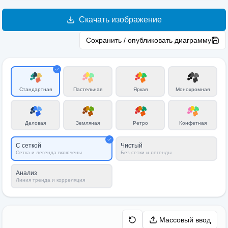
Скачать изображение
Сохранить / опубликовать диаграмму
Стандартная
Пастельная
Яркая
Монохромная
Деловая
Земляная
Ретро
Конфетная
С сеткой
Чистый
Сетка и легенда включены
Без сетки и легенды
Анализ
Линия тренда и корреляция
Массовый ввод