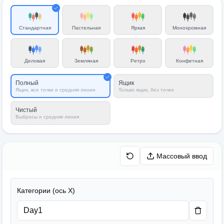
Стандартная
Пастельная
Яркая
Монохромная
Деловая
Земляная
Ретро
Конфетная
Полный
Ящик
Ящик, все точки и средняя линия
Только ящик, без точек
Чистый
Выбросы и средняя линия
Массовый ввод
Категории (ось X)